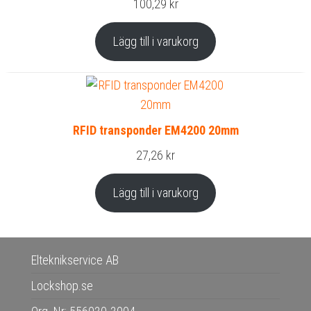
100,29
kr
Lägg till i varukorg
RFID transponder EM4200 20mm
27,26
kr
Lägg till i varukorg
Elteknikservice AB
Lockshop.se