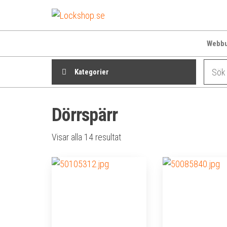
Hoppa
Lockshop.se
Låsprodukter
till
på nätet
innehåll
Webbu
Kategorier
Dörrspärr
Sortera
Visar alla 14 resultat
efter
genomsnittligt
betyg