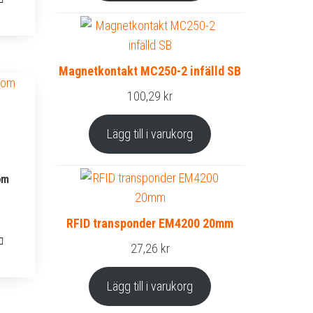
Magnetkontakt MC250-2 infälld SB
100,29
kr
Lägg till i varukorg
om
RFID transponder EM4200 20mm
27,26
kr
Lägg till i varukorg