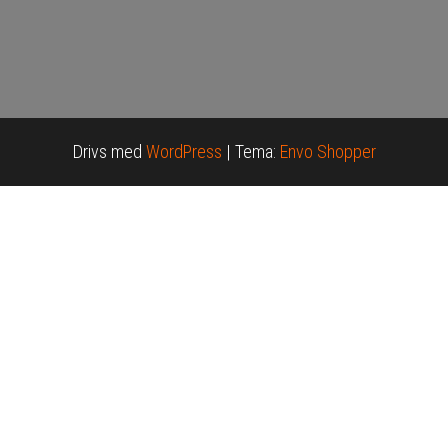
Drivs med
WordPress
|
Tema:
Envo Shopper