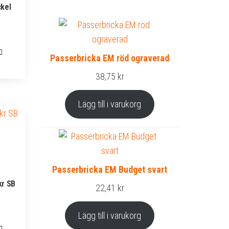
ckel
Passerbricka EM röd ograverad
38,75
kr
Lägg till i varukorg
Passerbricka EM Budget svart
kr SB
22,41
kr
Lägg till i varukorg