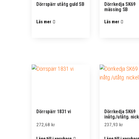
Dörrspärr utåtg guld SB
Dörrkedja SK69
mässing SB
Läs mer
Läs mer
Dörrspärr 1831 vi
Dörrkedja SK69
inåtg./utåtg. nic
272,68
kr
237,93
kr
Lägg till i varukorg
Lägg till i varukor