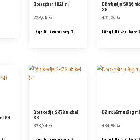
Dörrspärr 1821 ni
Dörrkedja SK66 ni
SB
229,66
kr
441,36
kr
Lägg till i varukorg
Lägg till i varukorg
Dörrkedja SK78 nickel
Dörrspärr utåtg m
kel SB
SB
828,24
kr
484,95
kr
g
Lägg till i varukorg
Lägg till i varukorg