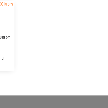
00 krom
g