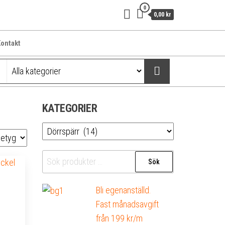
0
0,00 kr
ontakt
KATEGORIER
Sök
Sök
efter:
Bli egenanställd.
Fast månadsavgift
från 199 kr/m