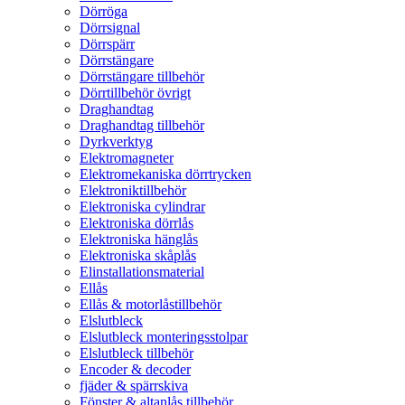
Dörröga
Dörrsignal
Dörrspärr
Dörrstängare
Dörrstängare tillbehör
Dörrtillbehör övrigt
Draghandtag
Draghandtag tillbehör
Dyrkverktyg
Elektromagneter
Elektromekaniska dörrtrycken
Elektroniktillbehör
Elektroniska cylindrar
Elektroniska dörrlås
Elektroniska hänglås
Elektroniska skåplås
Elinstallationsmaterial
Ellås
Ellås & motorlåstillbehör
Elslutbleck
Elslutbleck monteringsstolpar
Elslutbleck tillbehör
Encoder & decoder
fjäder & spärrskiva
Fönster & altanlås tillbehör