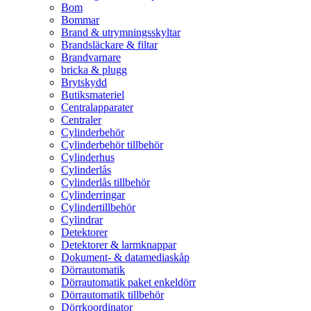
Bom
Bommar
Brand & utrymningsskyltar
Brandsläckare & filtar
Brandvarnare
bricka & plugg
Brytskydd
Butiksmateriel
Centralapparater
Centraler
Cylinderbehör
Cylinderbehör tillbehör
Cylinderhus
Cylinderlås
Cylinderlås tillbehör
Cylinderringar
Cylindertillbehör
Cylindrar
Detektorer
Detektorer & larmknappar
Dokument- & datamediaskåp
Dörrautomatik
Dörrautomatik paket enkeldörr
Dörrautomatik tillbehör
Dörrkoordinator