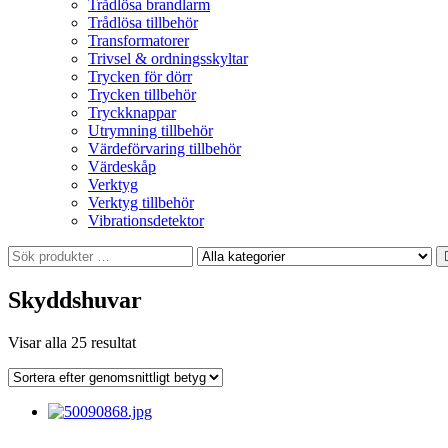
Trådlösa brandlarm
Trådlösa tillbehör
Transformatorer
Trivsel & ordningsskyltar
Trycken för dörr
Trycken tillbehör
Tryckknappar
Utrymning tillbehör
Värdeförvaring tillbehör
Värdeskåp
Verktyg
Verktyg tillbehör
Vibrationsdetektor
Skyddshuvar
Sortera
Visar alla 25 resultat
efter
genomsnittligt
betyg