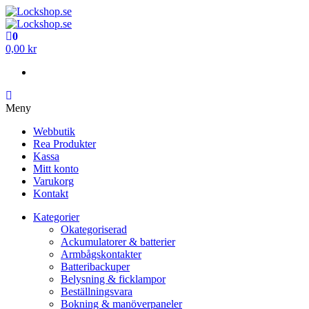
Hoppa
till
Lockshop.se
Låsprodukter på nätet
innehåll
0
Lockshop.se
Låsprodukter på nätet
0,00 kr
Meny
Webbutik
Rea Produkter
Kassa
Mitt konto
Varukorg
Kontakt
Kategorier
Okategoriserad
Ackumulatorer & batterier
Armbågskontakter
Batteribackuper
Belysning & ficklampor
Beställningsvara
Bokning & manöverpaneler