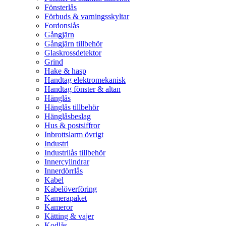
Fönsterlås
Förbuds & varningsskyltar
Fordonslås
Gångjärn
Gångjärn tillbehör
Glaskrossdetektor
Grind
Hake & hasp
Handtag elektromekanisk
Handtag fönster & altan
Hänglås
Hänglås tillbehör
Hänglåsbeslag
Hus & postsiffror
Inbrottslarm övrigt
Industri
Industrilås tillbehör
Innercylindrar
Innerdörrlås
Kabel
Kabelöverföring
Kamerapaket
Kameror
Kätting & vajer
Kodlås