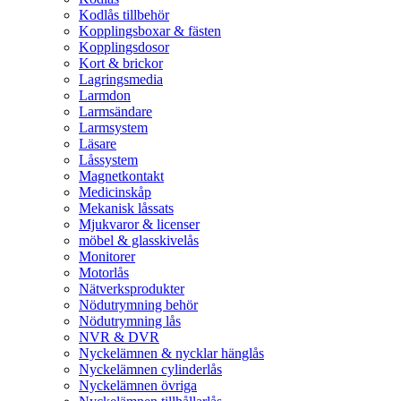
Kodlås tillbehör
Kopplingsboxar & fästen
Kopplingsdosor
Kort & brickor
Lagringsmedia
Larmdon
Larmsändare
Larmsystem
Läsare
Låssystem
Magnetkontakt
Medicinskåp
Mekanisk låssats
Mjukvaror & licenser
möbel & glasskivelås
Monitorer
Motorlås
Nätverksprodukter
Nödutrymning behör
Nödutrymning lås
NVR & DVR
Nyckelämnen & nycklar hänglås
Nyckelämnen cylinderlås
Nyckelämnen övriga