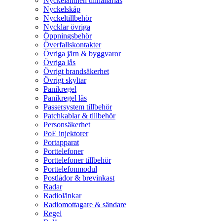
Nyckelämnen tillhållarlås
Nyckelskåp
Nyckeltillbehör
Nycklar övriga
Öppningsbehör
Överfallskontakter
Övriga järn & byggvaror
Övriga lås
Övrigt brandsäkerhet
Övrigt skyltar
Panikregel
Panikregel lås
Passersystem tillbehör
Patchkablar & tillbehör
Personsäkerhet
PoE injektorer
Portapparat
Porttelefoner
Porttelefoner tillbehör
Porttelefonmodul
Postlådor & brevinkast
Radar
Radiolänkar
Radiomottagare & sändare
Regel