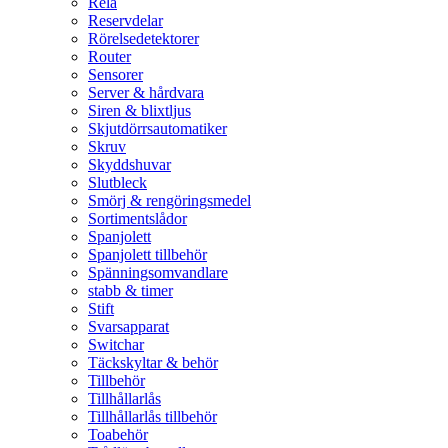
Relä
Reservdelar
Rörelsedetektorer
Router
Sensorer
Server & hårdvara
Siren & blixtljus
Skjutdörrsautomatiker
Skruv
Skyddshuvar
Slutbleck
Smörj & rengöringsmedel
Sortimentslådor
Spanjolett
Spanjolett tillbehör
Spänningsomvandlare
stabb & timer
Stift
Svarsapparat
Switchar
Täckskyltar & behör
Tillbehör
Tillhållarlås
Tillhållarlås tillbehör
Toabehör