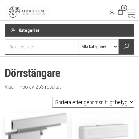
Hoppa
Lockshop.se
Låsprodukter
0
på nätet
till
Meny
innehåll
Kategorier
Dörrstängare
Sortera
Visar 1–56 av 253 resultat
efter
genomsnittligt
betyg