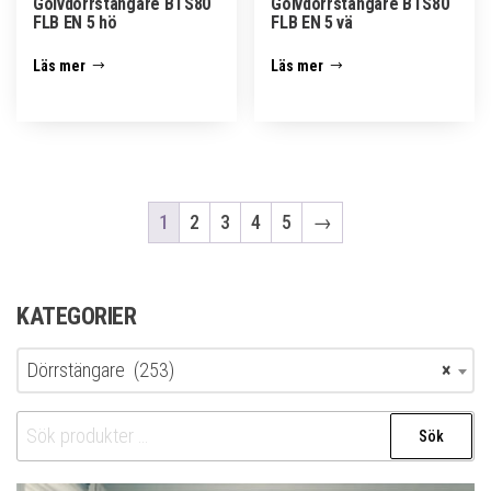
Golvdörrstängare BTS80
Golvdörrstängare BTS80
FLB EN 5 hö
FLB EN 5 vä
Läs mer
Läs mer
1
2
3
4
5
→
KATEGORIER
Dörrstängare (253)
×
Sök
Sök
efter: