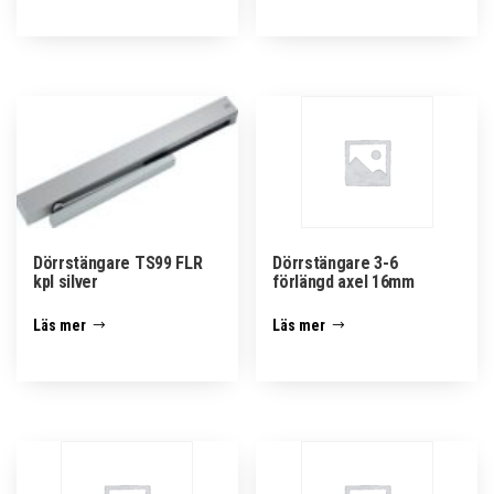
Dörrstängare TS99 FLR
Dörrstängare 3-6
kpl silver
förlängd axel 16mm
Läs mer
Läs mer