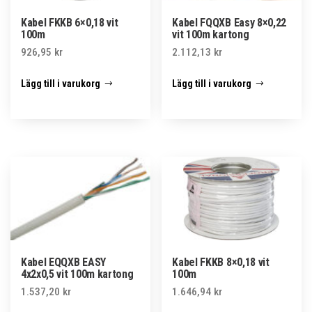
Kabel FKKB 6×0,18 vit
Kabel FQQXB Easy 8×0,22
100m
vit 100m kartong
926,95
kr
2.112,13
kr
Lägg till i varukorg
Lägg till i varukorg
Kabel EQQXB EASY
Kabel FKKB 8×0,18 vit
4x2x0,5 vit 100m kartong
100m
1.537,20
kr
1.646,94
kr