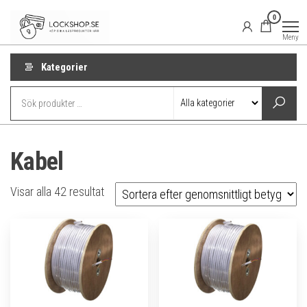
Hoppa
Lockshop.se
Låsprodukter
0
på nätet
till
Meny
innehåll
Kategorier
Kabel
Sortera
Visar alla 42 resultat
efter
genomsnittligt
betyg