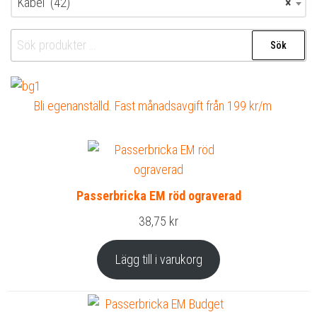
Kabel (42)
×
Sök
Sök
efter:
Bli egenanställd. Fast månadsavgift från 199 kr/m
Passerbricka EM röd ograverad
38,75
kr
Lägg till i varukorg