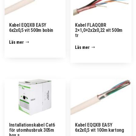
Kabel EQQXB EASY
Kabel FLAQQBR
6x2x0,5 vit 500m bobin
2×1,0+2x2x0,22 vit 500m
tr
Läs mer
Läs mer
Installationskabel Cat6
Kabel EQQXB EASY
för utomhusbruk 305m
6x2x0,5 vit 100m kartong
box s