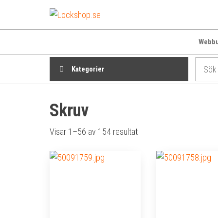
Hoppa
Lockshop.se
Låsprodukter
till
på nätet
innehåll
Webbu
Kategorier
Skruv
Sortera
Visar 1–56 av 154 resultat
efter
genomsnittligt
betyg