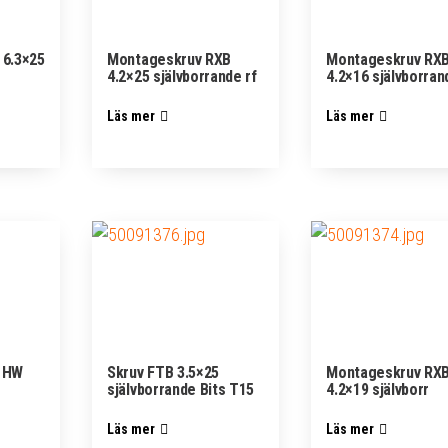
 6.3×25
Montageskruv RXB
Montageskruv RX
4.2×25 självborrande rf
4.2×16 självborran
Läs mer
Läs mer
l HW
Skruv FTB 3.5×25
Montageskruv RX
självborrande Bits T15
4.2×19 självborr
Läs mer
Läs mer