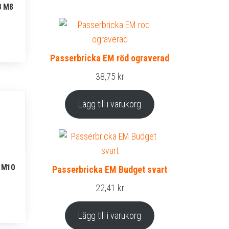
B M8
Passerbricka EM röd ograverad
38,75
kr
Lägg till i varukorg
 M10
Passerbricka EM Budget svart
22,41
kr
Lägg till i varukorg