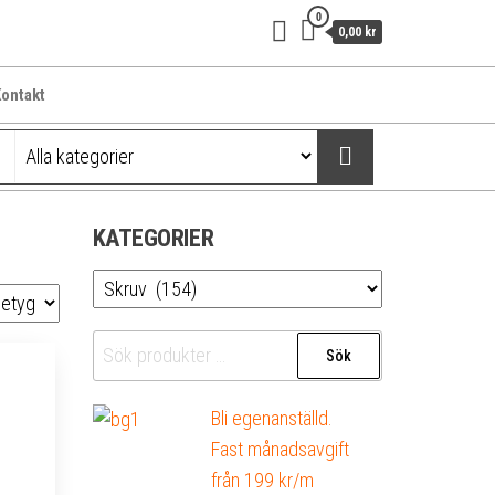
0
0,00 kr
ontakt
KATEGORIER
Sök
Sök
efter:
Bli egenanställd.
Fast månadsavgift
från 199 kr/m