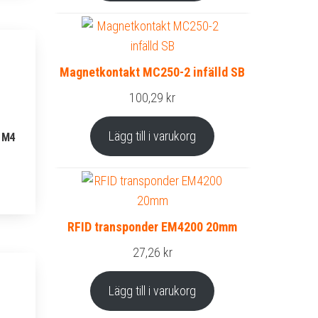
Magnetkontakt MC250-2 infälld SB
100,29
kr
Lägg till i varukorg
 M4
RFID transponder EM4200 20mm
27,26
kr
Lägg till i varukorg