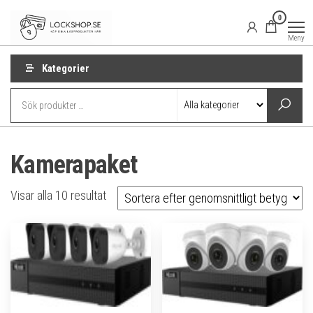
Hoppa
Lockshop.se
Låsprodukter
0
på nätet
till
Meny
innehåll
Kategorier
Kamerapaket
Sortera
Visar alla 10 resultat
efter
genomsnittligt
betyg