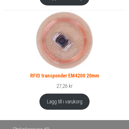
RFID transponder EM4200 20mm
27,26
kr
Lägg till i varukorg