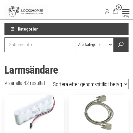
Hoppa
Lockshop.se
Låsprodukter
0
på nätet
till
Meny
innehåll
Kategorier
Larmsändare
Sortera
Visar alla 42 resultat
efter
genomsnittligt
betyg