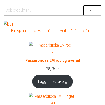
Sök
Sök
efter:
Bli egenanställd. Fast månadsavgift från 199 kr/m
Passerbricka EM röd ograverad
38,75
kr
Lägg till i varukorg