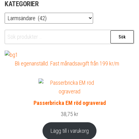
KATEGORIER
Sök
Sök
efter:
Bli egenanställd. Fast månadsavgift från 199 kr/m
Passerbricka EM röd ograverad
38,75
kr
Lägg till i varukorg