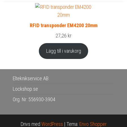
RFID transponder EM4200 20mm
27,26
kr
Lägg till i varukorg
Elteknikservice AB
Lockshop.se
Org. Nr: 556930-3904
Drivs med
WordPress
|
Tema:
Envo Shopper