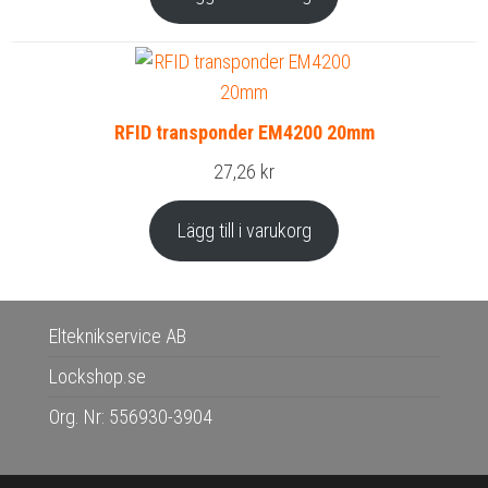
RFID transponder EM4200 20mm
27,26
kr
Lägg till i varukorg
Elteknikservice AB
Lockshop.se
Org. Nr: 556930-3904