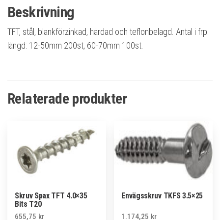
Beskrivning
TFT, stål, blankförzinkad, härdad och teflonbelagd. Antal i frp:
längd: 12-50mm 200st, 60-70mm 100st.
Relaterade produkter
Skruv Spax TFT 4.0×35
Envägsskruv TKFS 3.5×25
Bits T20
655,75
kr
1.174,25
kr