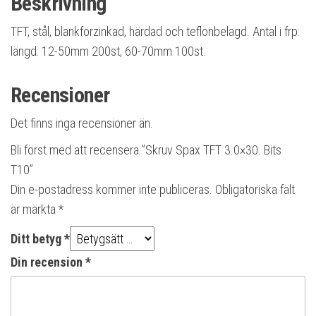
Beskrivning
TFT, stål, blankförzinkad, härdad och teflonbelagd. Antal i frp:
längd: 12-50mm 200st, 60-70mm 100st.
Recensioner
Det finns inga recensioner än.
Bli först med att recensera ”Skruv Spax TFT 3.0×30. Bits
T10”
Din e-postadress kommer inte publiceras.
Obligatoriska fält
är märkta
*
Ditt betyg
*
Din recension
*