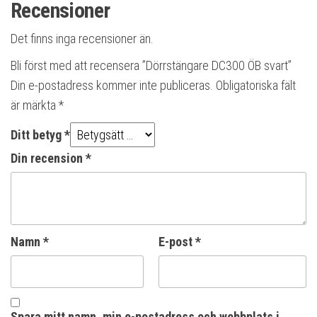
Recensioner
Det finns inga recensioner än.
Bli först med att recensera ”Dörrstängare DC300 ÖB svart”
Din e-postadress kommer inte publiceras.
Obligatoriska fält
är märkta
*
Ditt betyg
*
Din recension
*
Namn
*
E-post
*
Spara mitt namn, min e-postadress och webbplats i