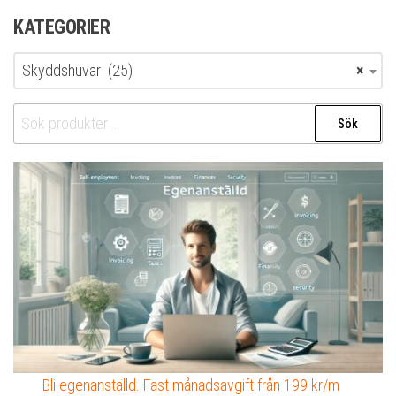
KATEGORIER
Skyddshuvar (25)
×
Sök
Sök
efter:
Bli egenanställd. Fast månadsavgift från 199 kr/m