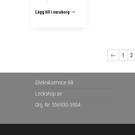
Lägg till i varukorg
←
1
2
Elteknikservice AB
Lockshop.se
Org. Nr: 556930-3904