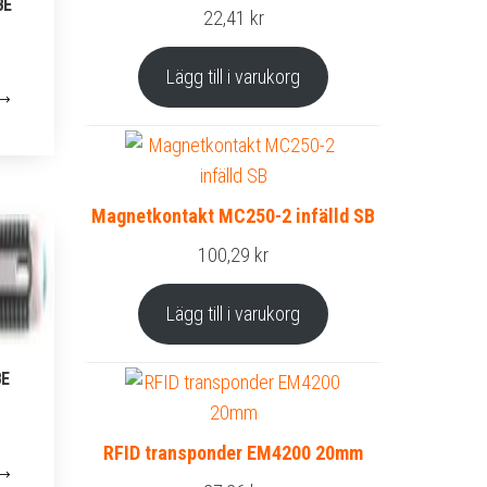
BE
22,41
kr
Lägg till i varukorg
Magnetkontakt MC250-2 infälld SB
100,29
kr
Lägg till i varukorg
BE
RFID transponder EM4200 20mm