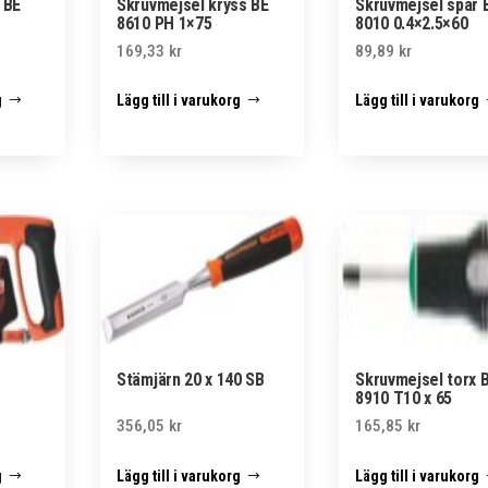
 BE
Skruvmejsel kryss BE
Skruvmejsel spår 
8610 PH 1×75
8010 0.4×2.5×60
169,33
kr
89,89
kr
g
Lägg till i varukorg
Lägg till i varukorg
Stämjärn 20 x 140 SB
Skruvmejsel torx 
8910 T10 x 65
356,05
kr
165,85
kr
g
Lägg till i varukorg
Lägg till i varukorg