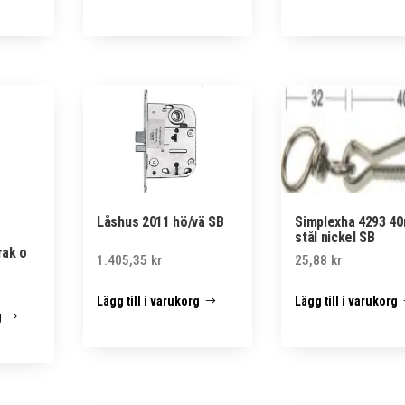
Låshus 2011 hö/vä SB
Simplexha 4293 4
stål nickel SB
rak o
1.405,35
kr
25,88
kr
Lägg till i varukorg
Lägg till i varukorg
g