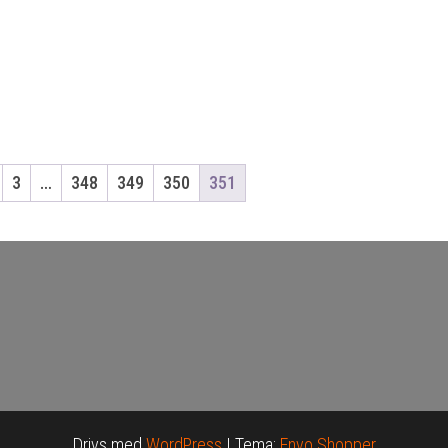
3
…
348
349
350
351
Drivs med
WordPress
|
Tema:
Envo Shopper