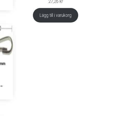
27,26
kr
Lägg till i varukorg
0mm