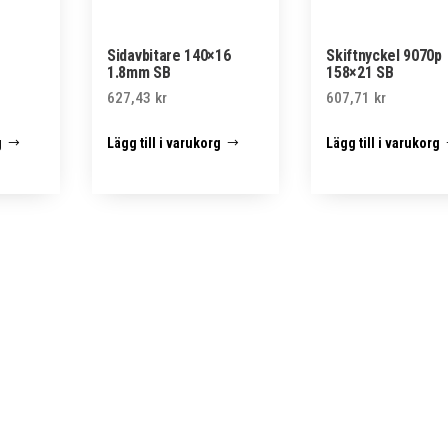
Sidavbitare 140×16
Skiftnyckel 9070p
1.8mm SB
158×21 SB
627,43
kr
607,71
kr
g
Lägg till i varukorg
Lägg till i varukorg