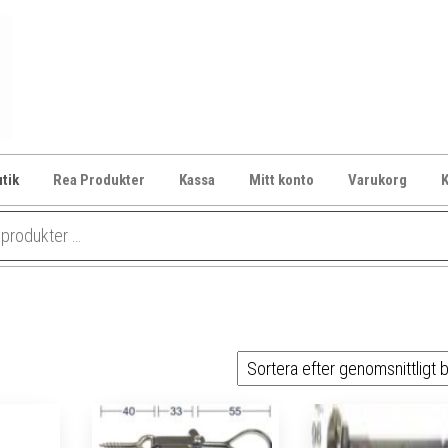
Lockshop.se
Låsprodukter
på nätet
tik
Rea Produkter
Kassa
Mitt konto
Varukorg
K
gt