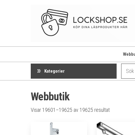
Hoppa
till
innehåll
Webbu
Kategorier
Webbutik
Sortera
Visar 19601–19625 av 19625 resultat
efter
genomsnittli
betyg