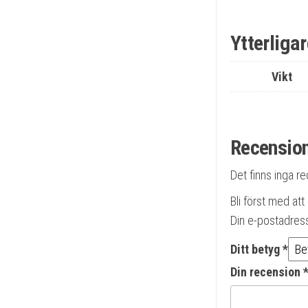
Ytterliga
Vikt
Recensio
Det finns inga r
Bli först med at
Din e-postadres
Ditt betyg
*
Din recension