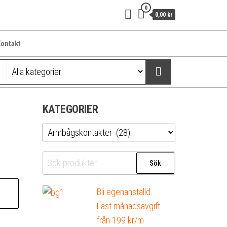
0
0,00 kr
ontakt
KATEGORIER
Sök
Sök
efter:
Bli egenanställd.
Fast månadsavgift
från 199 kr/m