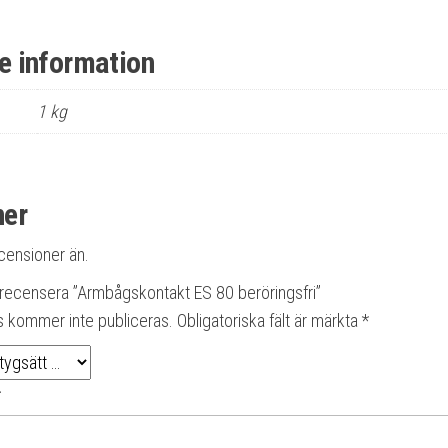
re information
1 kg
ner
ecensioner än.
t recensera ”Armbågskontakt ES 80 beröringsfri”
s kommer inte publiceras.
Obligatoriska fält är märkta
*
*