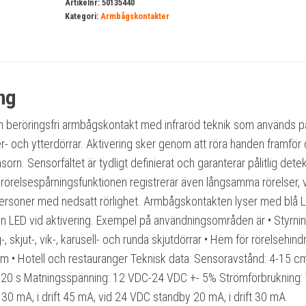
beröringsfri
Artikelnr:
50135440
Kategori:
Armbågskontakter
mängd
ng
n beröringsfri armbågskontakt med infraröd teknik som används p
r- och ytterdörrar. Aktivering sker genom att röra handen framför
sorn. Sensorfältet är tydligt definierat och garanterar pålitlig detek
rörelsespårningsfunktionen registrerar även långsamma rörelser, v
ör personer med nedsatt rörlighet. Armbågskontakten lyser med blå L
n LED vid aktivering. Exempel på användningsområden är • Styrni
, skjut-, vik-, karusell- och runda skjutdörrar • Hem för rörelsehin
em • Hotell och restauranger Teknisk data: Sensoravstånd: 4-15 c
5-20 s Matningsspänning: 12 VDC-24 VDC +- 5% Strömförbrukning: 
0 mA, i drift 45 mA, vid 24 VDC standby 20 mA, i drift 30 mA.