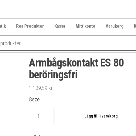
tik
Rea Produkter
Kassa
Mitt konto
Varukorg
K
Armbågskontakt ES 80
beröringsfri
1.139,59
kr
Geze
Armbågskontakt
Lägg till i varukorg
ES
80