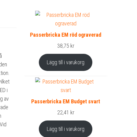
Passerbricka EM röd ograverad
38,75
kr
å
Lägg till i varukorg
 den
tion.
ilket
ED i
ng av
Passerbricka EM Budget svart
drade
22,41
kr
m
Vid
Lägg till i varukorg