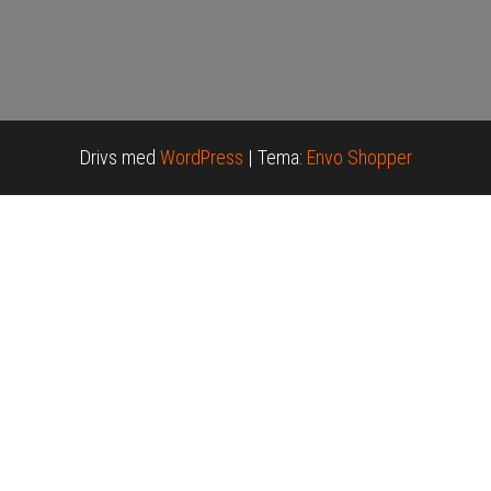
Drivs med
WordPress
|
Tema:
Envo Shopper