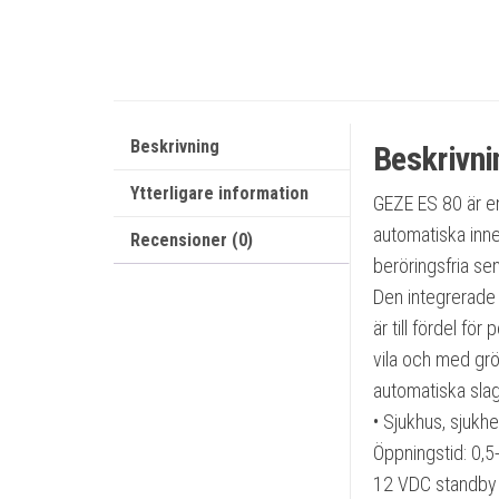
Beskrivning
Beskrivni
Ytterligare information
GEZE ES 80 är e
automatiska inne
Recensioner (0)
beröringsfria sen
Den integrerade 
är till fördel f
vila och med grö
automatiska slag-
• Sjukhus, sjukh
Öppningstid: 0,
12 VDC standby 3