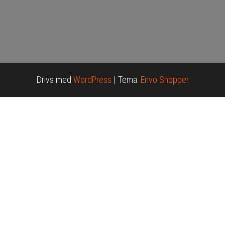
Drivs med
WordPress
|
Tema:
Envo Shopper