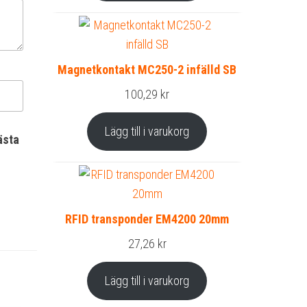
Magnetkontakt MC250-2 infälld SB
100,29
kr
Lägg till i varukorg
ästa
RFID transponder EM4200 20mm
27,26
kr
Lägg till i varukorg