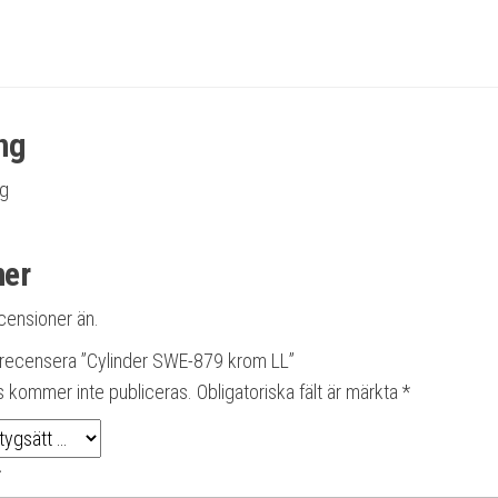
ng
ng
ner
ecensioner än.
t recensera ”Cylinder SWE-879 krom LL”
s kommer inte publiceras.
Obligatoriska fält är märkta
*
*