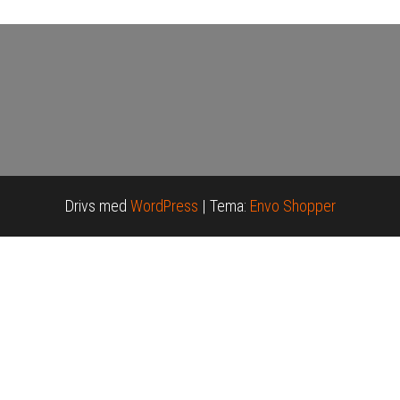
Drivs med
WordPress
|
Tema:
Envo Shopper