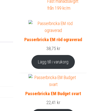
Fast månadsavgift
från 199 kr/m
Passerbricka EM röd ograverad
38,75
kr
Lägg till i varukorg
Passerbricka EM Budget svart
22,41
kr