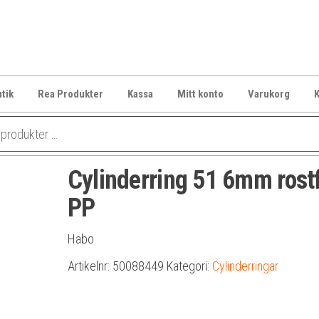
tik
Rea Produkter
Kassa
Mitt konto
Varukorg
K
Cylinderring 51 6mm rostf
PP
Habo
Artikelnr:
50088449
Kategori:
Cylinderringar