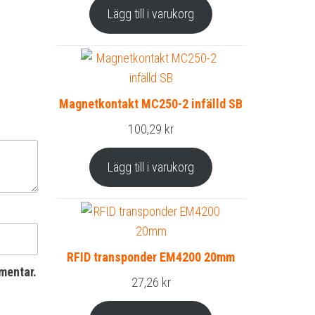
Lägg till i varukorg
Magnetkontakt MC250-2 infälld SB
100,29
kr
Lägg till i varukorg
RFID transponder EM4200 20mm
mentar.
27,26
kr