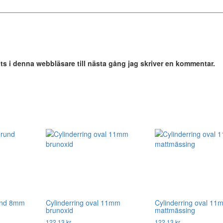
s i denna webbläsare till nästa gång jag skriver en kommentar.
rund 8mm
Cylinderring oval 11mm
Cylinderring oval 11
brunoxid
mattmässing
122,13
kr
122,13
kr