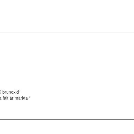
C brunoxid”
a fält är märkta
*