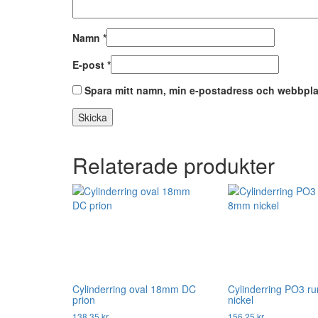
Namn
*
E-post
*
Spara mitt namn, min e-postadress och webbplat
Relaterade produkter
Cylinderring oval 18mm DC
Cylinderring PO3 
prion
nickel
138,35
kr
156,25
kr