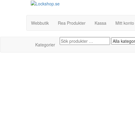
Hoppa
till
Lockshop.se
Låsprodukter på nätet
innehåll
Webbutik
Rea Produkter
Kassa
Mitt konto
Kategorier