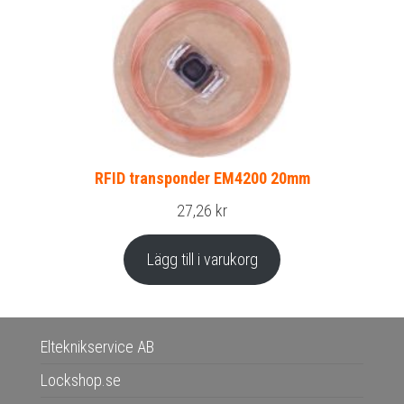
RFID transponder EM4200 20mm
27,26
kr
Lägg till i varukorg
Elteknikservice AB
Lockshop.se