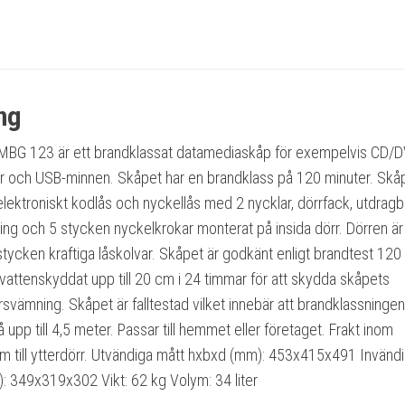
ng
BG 123 är ett brandklassat datamediaskåp för exempelvis CD/
ar och USB-minnen. Skåpet har en brandklass på 120 minuter. Skå
elektroniskt kodlås och nyckellås med 2 nycklar, dörrfack, utdragb
ning och 5 stycken nyckelkrokar monterat på insida dörr. Dörren är
tycken kraftiga låskolvar. Skåpet är godkänt enligt brandtest 120
vattenskyddat upp till 20 cm i 24 timmar för att skydda skåpets
rsvämning. Skåpet är falltestad vilket innebär att brandklassningen
 på upp till 4,5 meter. Passar till hemmet eller företaget. Frakt inom
am till ytterdörr. Utvändiga mått hxbxd (mm): 453x415x491 Invänd
: 349x319x302 Vikt: 62 kg Volym: 34 liter