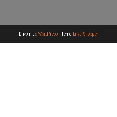
Drivs med
WordPress
|
Tema:
Envo Shopper