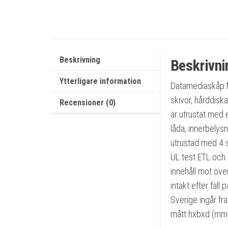
Beskrivning
Beskrivni
Ytterligare information
Datamediaskåp M
skivor, hårddisk
Recensioner (0)
är utrustat med 
låda, innerbelys
utrustad med 4 s
UL test ETL och 
innehåll mot öve
intakt efter fall
Sverige ingår fr
mått hxbxd (mm)