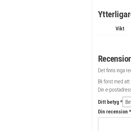
Ytterliga
Vikt
Recensio
Det finns inga r
Bli först med a
Din e-postadres
Ditt betyg
*
Din recension