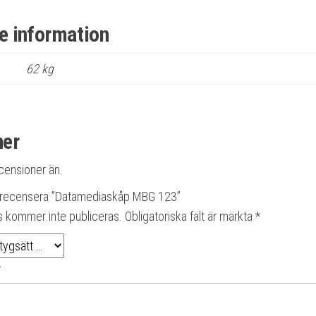
re information
62 kg
ner
ecensioner än.
tt recensera ”Datamediaskåp MBG 123”
s kommer inte publiceras.
Obligatoriska fält är märkta
*
*