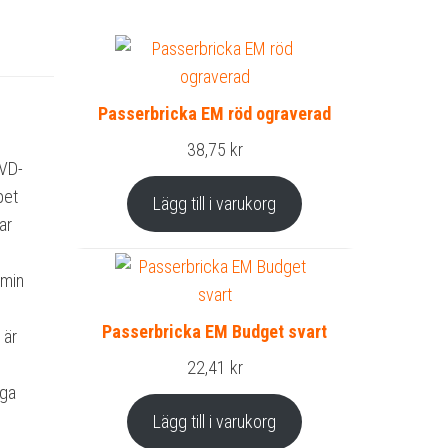
Passerbricka EM röd ograverad
38,75
kr
DVD-
pet
Lägg till i varukorg
ar
 min
Passerbricka EM Budget svart
 är
22,41
kr
iga
Lägg till i varukorg