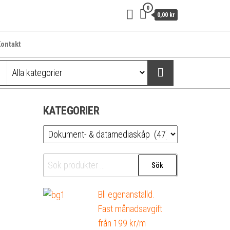
0
0,00 kr
ontakt
KATEGORIER
Sök
Sök
efter:
Bli egenanställd.
Fast månadsavgift
från 199 kr/m