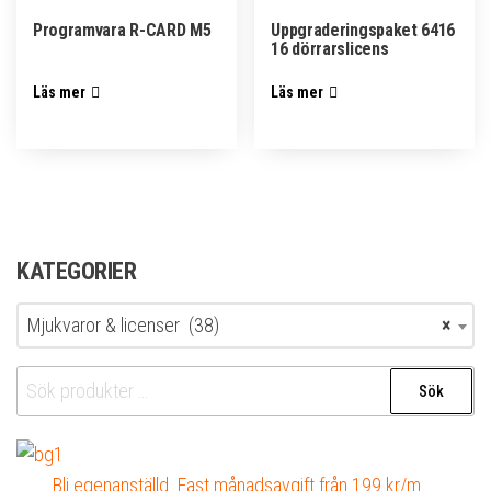
Programvara R-CARD M5
Uppgraderingspaket 6416
16 dörrarslicens
Läs mer
Läs mer
KATEGORIER
Mjukvaror & licenser (38)
×
Sök
Sök
efter:
Bli egenanställd. Fast månadsavgift från 199 kr/m