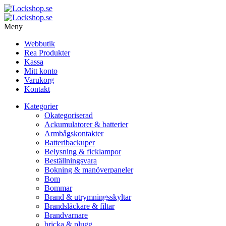
Hoppa
till
Lockshop.se
Låsprodukter på nätet
innehåll
Meny
Lockshop.se
Låsprodukter på nätet
Webbutik
Rea Produkter
Kassa
Mitt konto
Varukorg
Kontakt
Kategorier
Okategoriserad
Ackumulatorer & batterier
Armbågskontakter
Batteribackuper
Belysning & ficklampor
Beställningsvara
Bokning & manöverpaneler
Bom
Bommar
Brand & utrymningsskyltar
Brandsläckare & filtar
Brandvarnare
bricka & plugg