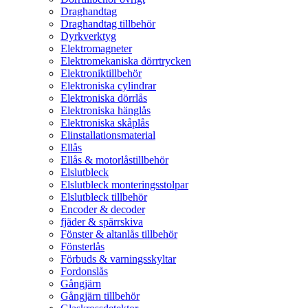
Draghandtag
Draghandtag tillbehör
Dyrkverktyg
Elektromagneter
Elektromekaniska dörrtrycken
Elektroniktillbehör
Elektroniska cylindrar
Elektroniska dörrlås
Elektroniska hänglås
Elektroniska skåplås
Elinstallationsmaterial
Ellås
Ellås & motorlåstillbehör
Elslutbleck
Elslutbleck monteringsstolpar
Elslutbleck tillbehör
Encoder & decoder
fjäder & spärrskiva
Fönster & altanlås tillbehör
Fönsterlås
Förbuds & varningsskyltar
Fordonslås
Gångjärn
Gångjärn tillbehör