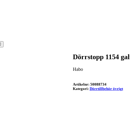
Dörrstopp 1154 ga
Habo
Artikelnr:
50088734
Kategori:
Dörrtillbehör övrigt