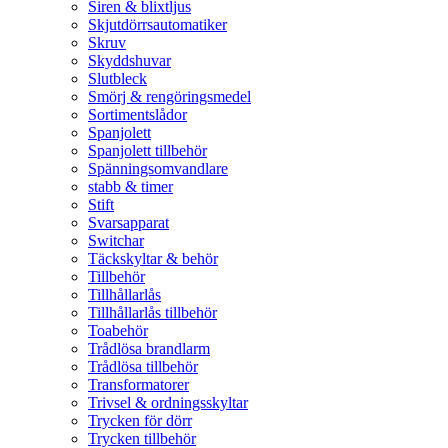
Siren & blixtljus
Skjutdörrsautomatiker
Skruv
Skyddshuvar
Slutbleck
Smörj & rengöringsmedel
Sortimentslådor
Spanjolett
Spanjolett tillbehör
Spänningsomvandlare
stabb & timer
Stift
Svarsapparat
Switchar
Täckskyltar & behör
Tillbehör
Tillhållarlås
Tillhållarlås tillbehör
Toabehör
Trådlösa brandlarm
Trådlösa tillbehör
Transformatorer
Trivsel & ordningsskyltar
Trycken för dörr
Trycken tillbehör