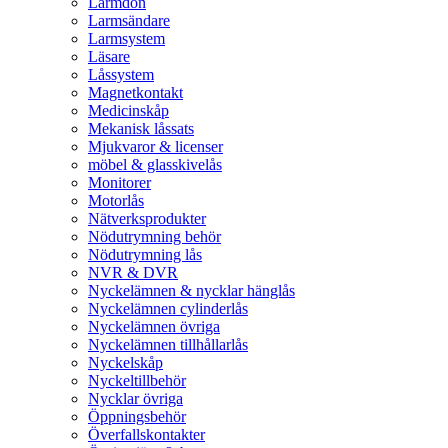
Larmdon
Larmsändare
Larmsystem
Läsare
Låssystem
Magnetkontakt
Medicinskåp
Mekanisk låssats
Mjukvaror & licenser
möbel & glasskivelås
Monitorer
Motorlås
Nätverksprodukter
Nödutrymning behör
Nödutrymning lås
NVR & DVR
Nyckelämnen & nycklar hänglås
Nyckelämnen cylinderlås
Nyckelämnen övriga
Nyckelämnen tillhållarlås
Nyckelskåp
Nyckeltillbehör
Nycklar övriga
Öppningsbehör
Överfallskontakter