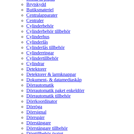
Brytskydd
Butiksmateriel
Centralapparater
Centraler
Cylinderbehör
Cylinderbehör tillbehör
Cylinderhus
Cylinderlås
Cylinderlås tillbehör
Cylinderringar
Cylindertillbehör
Cylindrar
Detektorer
Detektorer & larmknappar
Dokument- & datamediaskåp
Dörrautomatik
Dörrautomatik paket enkeldörr
Dörrautomatik tillbehör
Dörrkoordinator
Dörröga
Dörrsignal
Dörrspärr
Dörrstängare
Dörrstängare tillbehör
Dörrtillbehör övrigt