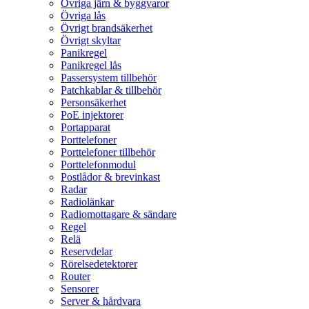
Övriga järn & byggvaror
Övriga lås
Övrigt brandsäkerhet
Övrigt skyltar
Panikregel
Panikregel lås
Passersystem tillbehör
Patchkablar & tillbehör
Personsäkerhet
PoE injektorer
Portapparat
Porttelefoner
Porttelefoner tillbehör
Porttelefonmodul
Postlådor & brevinkast
Radar
Radiolänkar
Radiomottagare & sändare
Regel
Relä
Reservdelar
Rörelsedetektorer
Router
Sensorer
Server & hårdvara