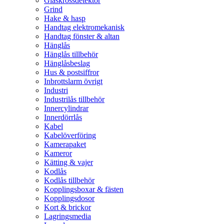
Glaskrossdetektor
Grind
Hake & hasp
Handtag elektromekanisk
Handtag fönster & altan
Hänglås
Hänglås tillbehör
Hänglåsbeslag
Hus & postsiffror
Inbrottslarm övrigt
Industri
Industrilås tillbehör
Innercylindrar
Innerdörrlås
Kabel
Kabelöverföring
Kamerapaket
Kameror
Kätting & vajer
Kodlås
Kodlås tillbehör
Kopplingsboxar & fästen
Kopplingsdosor
Kort & brickor
Lagringsmedia