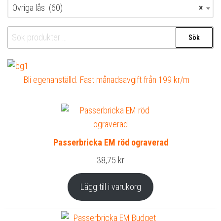
Övriga lås (60)
×
Sök
Sök
efter:
Bli egenanställd. Fast månadsavgift från 199 kr/m
Passerbricka EM röd ograverad
38,75
kr
Lägg till i varukorg