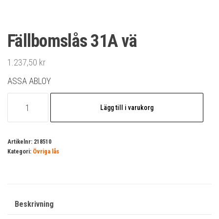
Fällbomslås 31A vä
1.237,50
kr
ASSA ABLOY
Fällbomslås
Lägg till i varukorg
31A
vä
mängd
Artikelnr:
218510
Kategori:
Övriga lås
Beskrivning