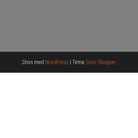
Drivs med
WordPress
|
Tema:
Envo Shopper