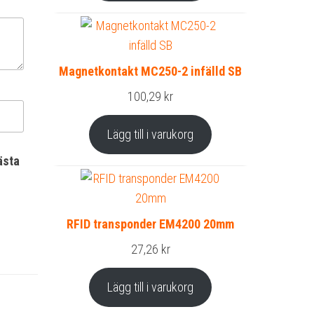
Magnetkontakt MC250-2 infälld SB
100,29
kr
Lägg till i varukorg
ästa
RFID transponder EM4200 20mm
27,26
kr
Lägg till i varukorg