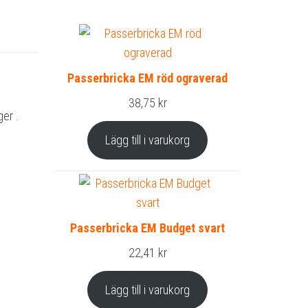
Passerbricka EM röd ograverad
38,75
kr
er .
Lägg till i varukorg
Passerbricka EM Budget svart
22,41
kr
Lägg till i varukorg