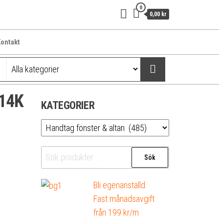
0
0,00 kr
ontakt
U14K
KATEGORIER
Sök
Sök
efter:
Bli egenanställd.
Fast månadsavgift
från 199 kr/m