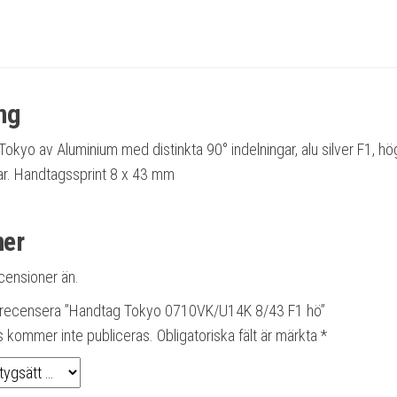
ng
okyo av Aluminium med distinkta 90° indelningar, alu silver F1, hög
r. Handtagssprint 8 x 43 mm
ner
ecensioner än.
tt recensera ”Handtag Tokyo 0710VK/U14K 8/43 F1 hö”
s kommer inte publiceras.
Obligatoriska fält är märkta
*