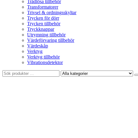
Trådlösa tillbehör
Transformatorer
Trivsel & ordningsskyltar
Trycken för dörr
Trycken tillbehör
Tryckknappar
Utrymning tillbehör
Värdeförvaring tillbehör
Värdeskåp
Verktyg
Verktyg tillbehör
Vibrationsdetektor