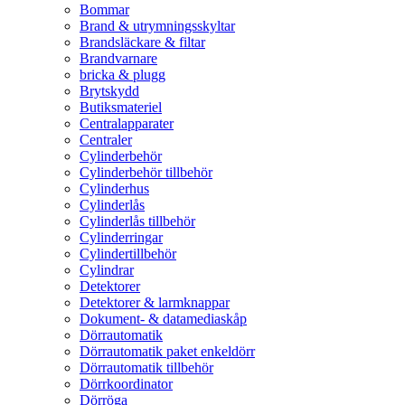
Bommar
Brand & utrymningsskyltar
Brandsläckare & filtar
Brandvarnare
bricka & plugg
Brytskydd
Butiksmateriel
Centralapparater
Centraler
Cylinderbehör
Cylinderbehör tillbehör
Cylinderhus
Cylinderlås
Cylinderlås tillbehör
Cylinderringar
Cylindertillbehör
Cylindrar
Detektorer
Detektorer & larmknappar
Dokument- & datamediaskåp
Dörrautomatik
Dörrautomatik paket enkeldörr
Dörrautomatik tillbehör
Dörrkoordinator
Dörröga