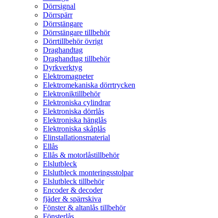
Dörrsignal
Dörrspärr
Dörrstängare
Dörrstängare tillbehör
Dörrtillbehör övrigt
Draghandtag
Draghandtag tillbehör
Dyrkverktyg
Elektromagneter
Elektromekaniska dörrtrycken
Elektroniktillbehör
Elektroniska cylindrar
Elektroniska dörrlås
Elektroniska hänglås
Elektroniska skåplås
Elinstallationsmaterial
Ellås
Ellås & motorlåstillbehör
Elslutbleck
Elslutbleck monteringsstolpar
Elslutbleck tillbehör
Encoder & decoder
fjäder & spärrskiva
Fönster & altanlås tillbehör
Fönsterlås