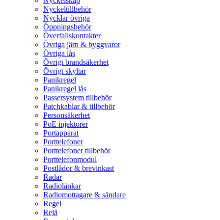
Nyckelskåp
Nyckeltillbehör
Nycklar övriga
Öppningsbehör
Överfallskontakter
Övriga järn & byggvaror
Övriga lås
Övrigt brandsäkerhet
Övrigt skyltar
Panikregel
Panikregel lås
Passersystem tillbehör
Patchkablar & tillbehör
Personsäkerhet
PoE injektorer
Portapparat
Porttelefoner
Porttelefoner tillbehör
Porttelefonmodul
Postlådor & brevinkast
Radar
Radiolänkar
Radiomottagare & sändare
Regel
Relä