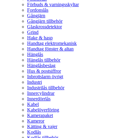
Förbuds & varningsskyltar
Fordonslås
Gångjärn
Gångjärn tillbehör
Glaskrossdetektor
Grind
Hake & hasp
Handtag elektromekanisk
Handtag fönster & altan
Hänglås
Hänglås tillbehör
Hänglåsbeslag
Hus & postsiffror
Inbrottslarm övrigt
Industri
Industrilås tillbehör
Innercylindrar
Innerdörrlås
Kabel
Kabelöverföring
Kamerapaket
Kameror
Kätting & vajer
Kodlås
Kodlås tillbehör