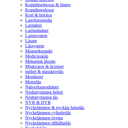
Kopplingsboxar & fästen
Kopplingsdosor
Kort & brickor
Lagringsmedia
Larmdon
Larmsändare
Larmsystem
Läsare
Låssystem
Magnetkontakt
Medicinskåp
Mekanisk låssats
Mjukvaror & licenser
möbel & glasskivelås
Monitorer
Motorlås
Nätverksprodukter
Nödutrymning behör
Nödutrymning lås
NVR & DVR
Nyckelämnen & nycklar hänglås
Nyckelämnen cylinderlås
Nyckelämnen övriga
Nyckelämnen tillhållarlås