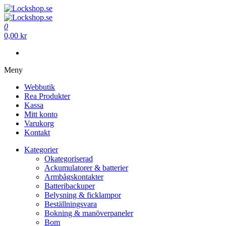
Hoppa
till
Lockshop.se
Låsprodukter på nätet
innehåll
0
Lockshop.se
Låsprodukter på nätet
0,00 kr
Meny
Webbutik
Rea Produkter
Kassa
Mitt konto
Varukorg
Kontakt
Kategorier
Okategoriserad
Ackumulatorer & batterier
Armbågskontakter
Batteribackuper
Belysning & ficklampor
Beställningsvara
Bokning & manöverpaneler
Bom