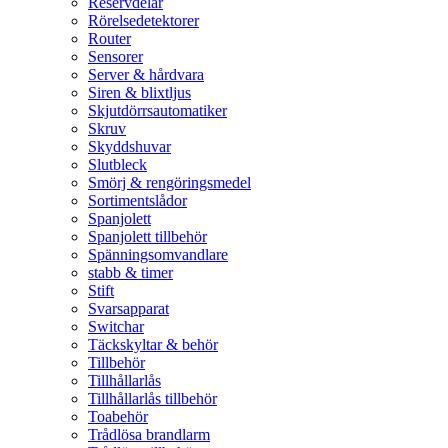
Reservdelar
Rörelsedetektorer
Router
Sensorer
Server & hårdvara
Siren & blixtljus
Skjutdörrsautomatiker
Skruv
Skyddshuvar
Slutbleck
Smörj & rengöringsmedel
Sortimentslådor
Spanjolett
Spanjolett tillbehör
Spänningsomvandlare
stabb & timer
Stift
Svarsapparat
Switchar
Täckskyltar & behör
Tillbehör
Tillhållarlås
Tillhållarlås tillbehör
Toabehör
Trådlösa brandlarm