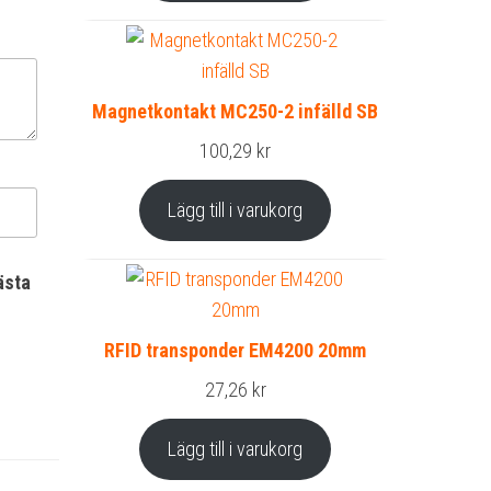
Magnetkontakt MC250-2 infälld SB
100,29
kr
Lägg till i varukorg
ästa
RFID transponder EM4200 20mm
27,26
kr
Lägg till i varukorg