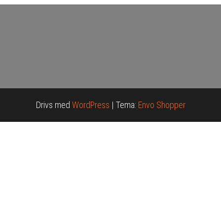
Drivs med
WordPress
|
Tema:
Envo Shopper