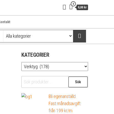
0
0,00 kr
ontakt
KATEGORIER
Sök
Sök
efter:
Bli egenanställd.
Fast månadsavgift
från 199 kr/m