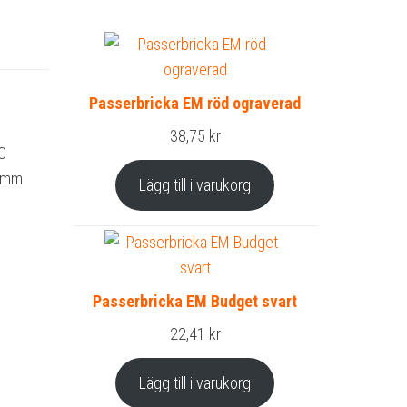
Passerbricka EM röd ograverad
38,75
kr
EC
50mm
Lägg till i varukorg
Passerbricka EM Budget svart
22,41
kr
Lägg till i varukorg