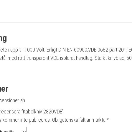
ng
bete i upp till 1000 Volt. Enligt DIN EN 60900,VDE 0682 part 201,I
t stål med rött transparent VDE-isolerat handtag. Starkt knivblad, 
ner
ecensioner än.
t recensera ”Kabelkniv 2820VDE”
s kommer inte publiceras.
Obligatoriska fält är märkta
*