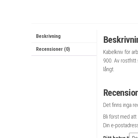
Beskrivning
Beskrivni
Recensioner (0)
Kabelkniv för ar
900. Av rostfrit
långt.
Recensio
Det finns inga r
Bli först med at
Din e-postadres