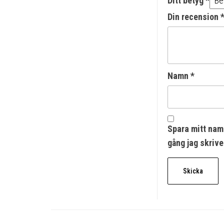
Ditt betyg
*
Din recension
Namn
*
Spara mitt nam
gång jag skriv