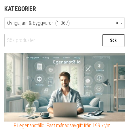
KATEGORIER
Övriga järn & byggvaror (1 067)
×
Sök
Sök
efter:
Bli egenanställd. Fast månadsavgift från 199 kr/m