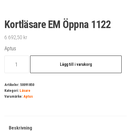
Kortläsare EM Öppna 1122
6.692,50
kr
Aptus
Kortläsare
Lägg till i varukorg
EM
Öppna
1122
Artikelnr:
50091850
Kategori:
Läsare
mängd
Varumärke:
Aptus
Beskrivning