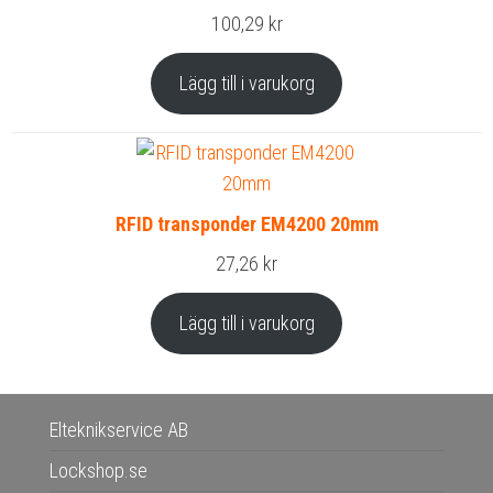
100,29
kr
Lägg till i varukorg
RFID transponder EM4200 20mm
27,26
kr
Lägg till i varukorg
Elteknikservice AB
Lockshop.se