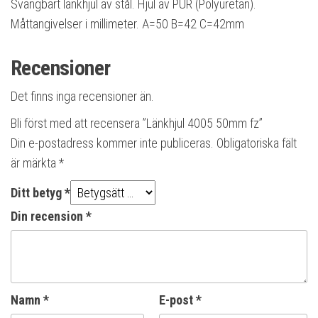
Svängbart länkhjul av stål. Hjul av PUR (Polyuretan).
Måttangivelser i millimeter. A=50 B=42 C=42mm
Recensioner
Det finns inga recensioner än.
Bli först med att recensera ”Länkhjul 4005 50mm fz”
Din e-postadress kommer inte publiceras.
Obligatoriska fält
är märkta
*
Ditt betyg
*
Din recension
*
Namn
*
E-post
*