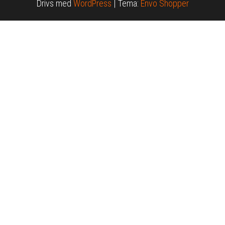
Drivs med
WordPress
|
Tema:
Envo Shopper