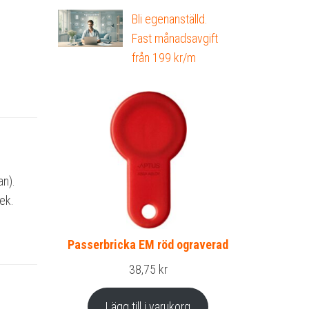
Bli egenanställd.
Fast månadsavgift
från 199 kr/m
an).
lek.
Passerbricka EM röd ograverad
38,75
kr
Lägg till i varukorg