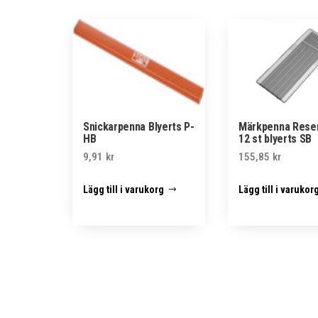
Snickarpenna Blyerts P-
Märkpenna Reser
HB
12 st blyerts SB
9,91
kr
155,85
kr
Lägg till i varukorg
Lägg till i varukor