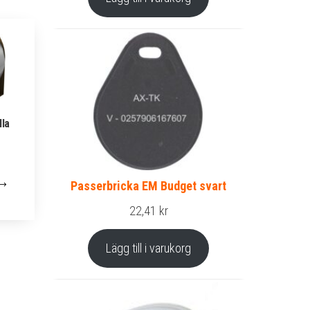
lla
Passerbricka EM Budget svart
22,41
kr
Lägg till i varukorg