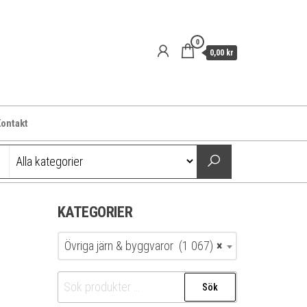
0
0,00 kr
ontakt
KATEGORIER
Övriga järn & byggvaror (1 067)
×
Sök
Sök
efter: