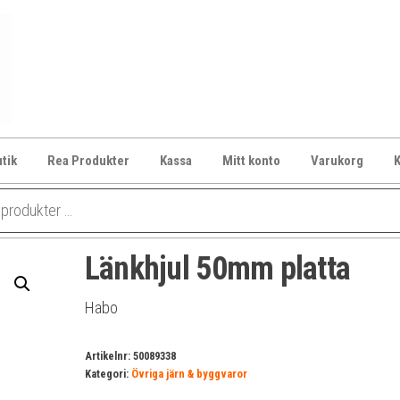
Lockshop.se
Låsprodukter
på nätet
tik
Rea Produkter
Kassa
Mitt konto
Varukorg
K
Länkhjul 50mm platta
Habo
Artikelnr:
50089338
Kategori:
Övriga järn & byggvaror