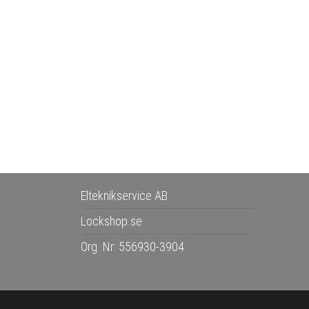
Elteknikservice AB
Lockshop.se
Org. Nr: 556930-3904