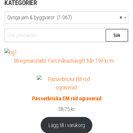
KATEGORIER
Övriga järn & byggvaror (1 067)
×
Sök
Sök
efter:
Bli egenanställd. Fast månadsavgift från 199 kr/m
Passerbricka EM röd ograverad
38,75
kr
Lägg till i varukorg