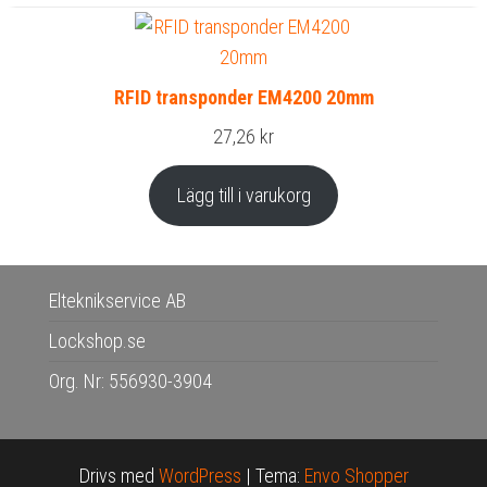
RFID transponder EM4200 20mm
27,26
kr
Lägg till i varukorg
Elteknikservice AB
Lockshop.se
Org. Nr: 556930-3904
Drivs med
WordPress
|
Tema:
Envo Shopper