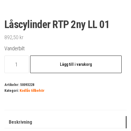
Låscylinder RTP 2ny LL 01
892,50
kr
Vanderbilt
Låscylinder
Lägg till i varukorg
RTP
2ny
LL
Artikelnr:
50093228
Kategori:
Kodlås tillbehör
01
mängd
Beskrivning