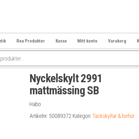
tik
Rea Produkter
Kassa
Mitt konto
Varukorg
K
Nyckelskylt 2991
mattmässing SB
Habo
Artikelnr:
50089372
Kategori:
Täckskyltar & behör