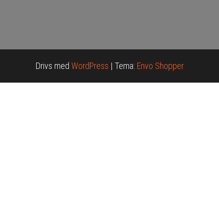
Drivs med
WordPress
|
Tema:
Envo Shopper