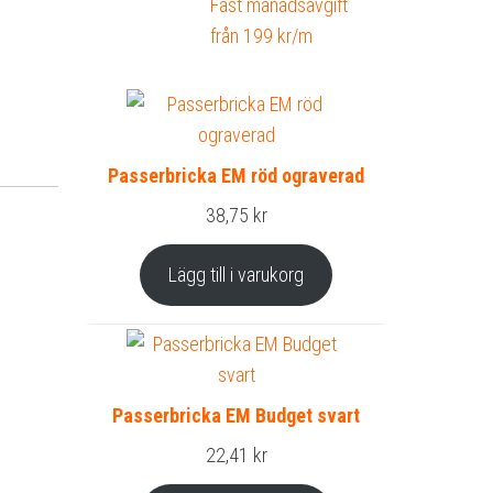
Fast månadsavgift
från 199 kr/m
Passerbricka EM röd ograverad
38,75
kr
Lägg till i varukorg
Passerbricka EM Budget svart
22,41
kr