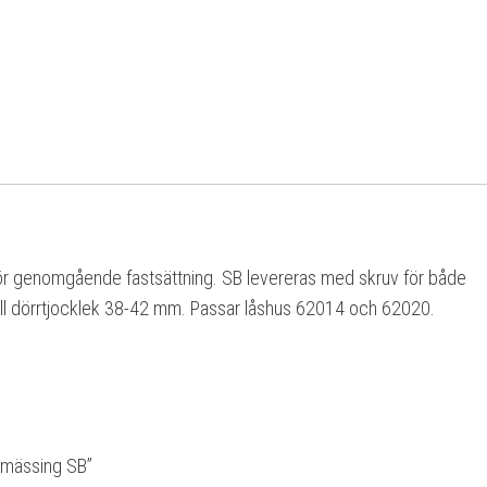
ör genomgående fastsättning. SB levereras med skruv för både
ill dörrtjocklek 38-42 mm. Passar låshus 62014 och 62020.
ttmässing SB”