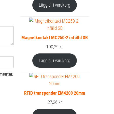
Lägg till i varukorg
Magnetkontakt MC250-2 infälld SB
100,29
kr
Lägg till i varukorg
mentar.
RFID transponder EM4200 20mm
27,26
kr