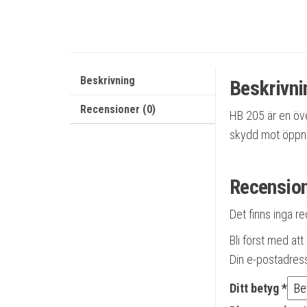
Beskrivning
Beskrivni
Recensioner (0)
HB 205 är en öve
skydd mot öppn
Recensio
Det finns inga r
Bli först med at
Din e-postadres
Ditt betyg
*