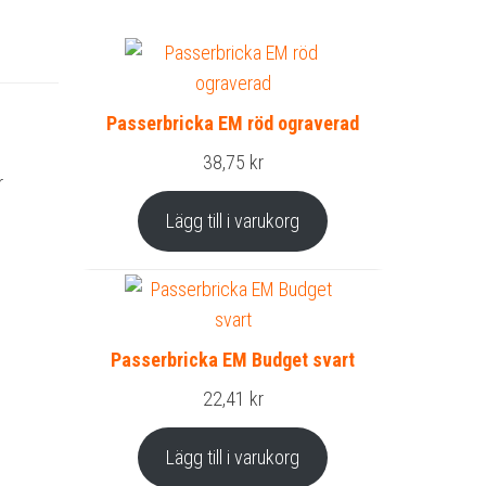
Passerbricka EM röd ograverad
38,75
kr
r
Lägg till i varukorg
Passerbricka EM Budget svart
22,41
kr
Lägg till i varukorg