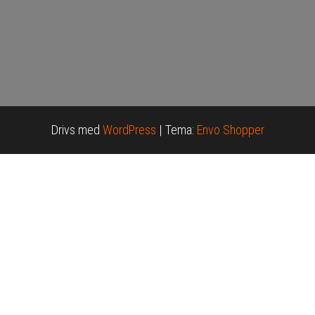
Drivs med
WordPress
|
Tema:
Envo Shopper