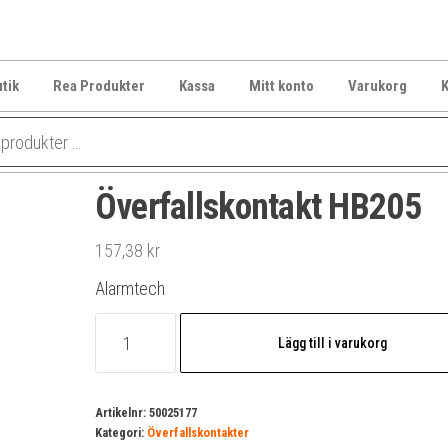
tik
Rea Produkter
Kassa
Mitt konto
Varukorg
K
Överfallskontakt HB205
157,38
kr
Alarmtech
Överfallskontakt
Lägg till i varukorg
HB205
mängd
Artikelnr:
50025177
Kategori:
Överfallskontakter