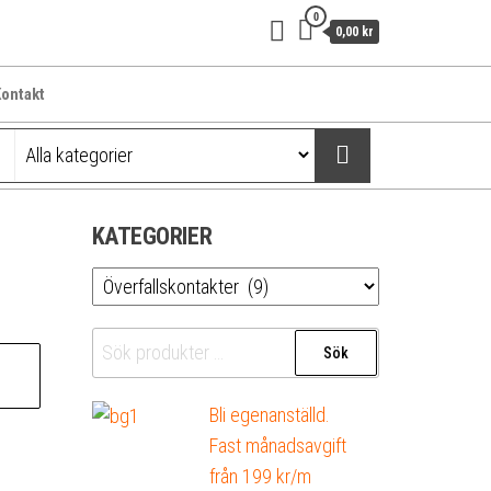
0
0,00 kr
ontakt
KATEGORIER
Sök
Sök
efter:
Bli egenanställd.
Fast månadsavgift
från 199 kr/m