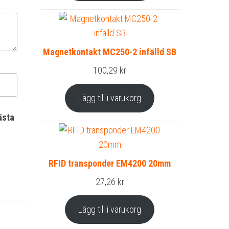
Magnetkontakt MC250-2 infälld SB
100,29
kr
Lägg till i varukorg
ästa
RFID transponder EM4200 20mm
27,26
kr
Lägg till i varukorg