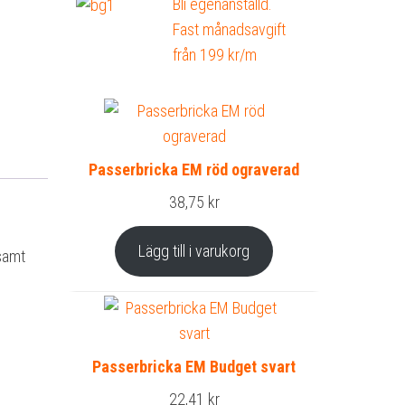
Bli egenanställd.
Fast månadsavgift
från 199 kr/m
Passerbricka EM röd ograverad
38,75
kr
Lägg till i varukorg
 samt
Passerbricka EM Budget svart
22,41
kr