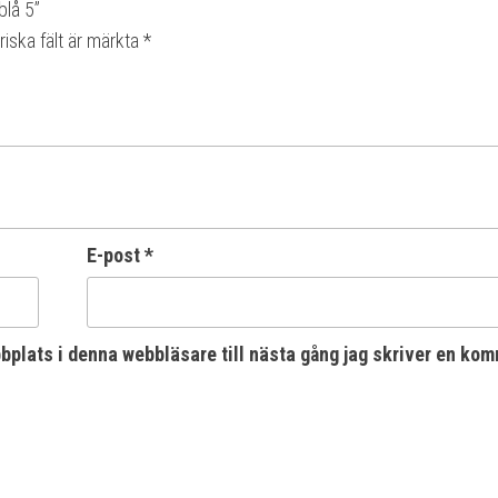
blå 5”
riska fält är märkta
*
E-post
*
plats i denna webbläsare till nästa gång jag skriver en kom