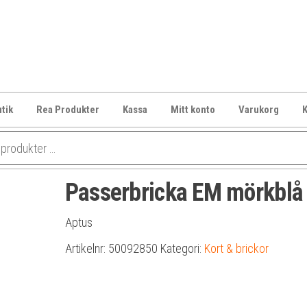
tik
Rea Produkter
Kassa
Mitt konto
Varukorg
K
Passerbricka EM mörkblå
Aptus
Artikelnr:
50092850
Kategori:
Kort & brickor