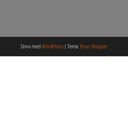
Drivs med
WordPress
|
Tema:
Envo Shopper