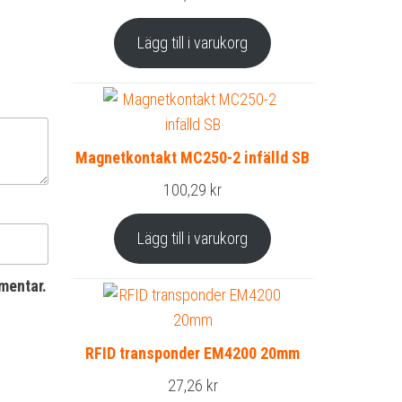
Lägg till i varukorg
Magnetkontakt MC250-2 infälld SB
100,29
kr
Lägg till i varukorg
mentar.
RFID transponder EM4200 20mm
27,26
kr