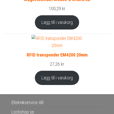
100,29
kr
Lägg till i varukorg
RFID transponder EM4200 20mm
27,26
kr
Lägg till i varukorg
Elteknikservice AB
Lockshop.se