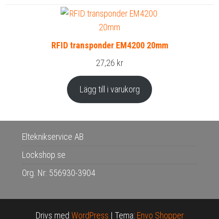
RFID transponder EM4200 20mm
27,26
kr
Lägg till i varukorg
Elteknikservice AB
Lockshop.se
Org. Nr: 556930-3904
Drivs med
WordPress
|
Tema:
Envo Shopper