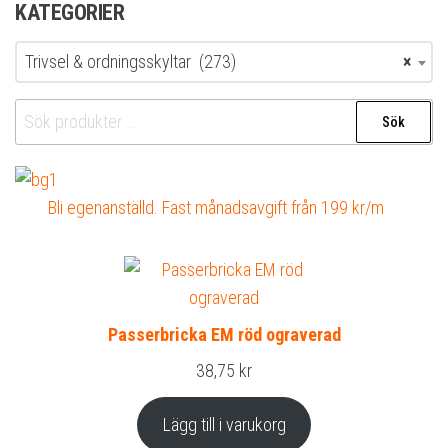
KATEGORIER
Trivsel & ordningsskyltar (273)
×
Sök
Sök
efter:
Bli egenanställd. Fast månadsavgift från 199 kr/m
Passerbricka EM röd ograverad
38,75
kr
Lägg till i varukorg