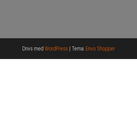
Drivs med
WordPress
|
Tema:
Envo Shopper