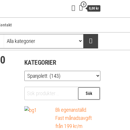
0
0,00 kr
ontakt
00
KATEGORIER
Sök
Sök
efter:
Bli egenanställd.
Fast månadsavgift
från 199 kr/m