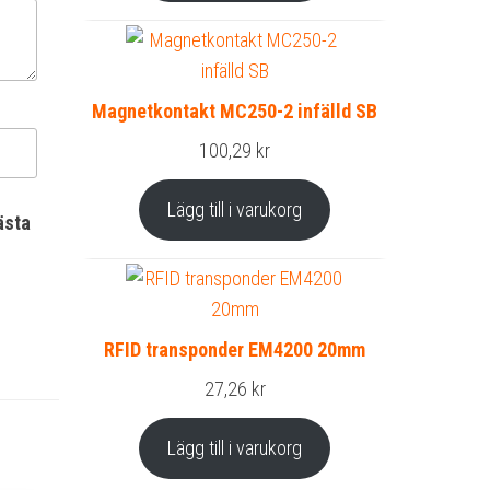
Magnetkontakt MC250-2 infälld SB
100,29
kr
Lägg till i varukorg
ästa
RFID transponder EM4200 20mm
27,26
kr
Lägg till i varukorg