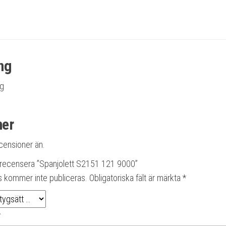
ng
ng
ner
ecensioner än.
t recensera ”Spanjolett S2151 121 9000”
s kommer inte publiceras.
Obligatoriska fält är märkta
*
*