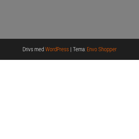
Drivs med
WordPress
|
Tema:
Envo Shopper