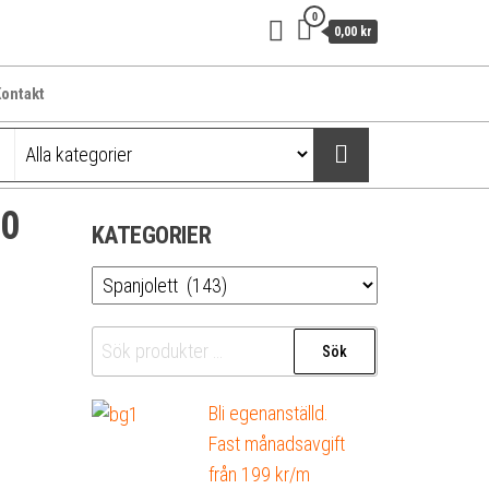
0
0,00 kr
ontakt
00
KATEGORIER
Sök
Sök
efter:
Bli egenanställd.
Fast månadsavgift
från 199 kr/m