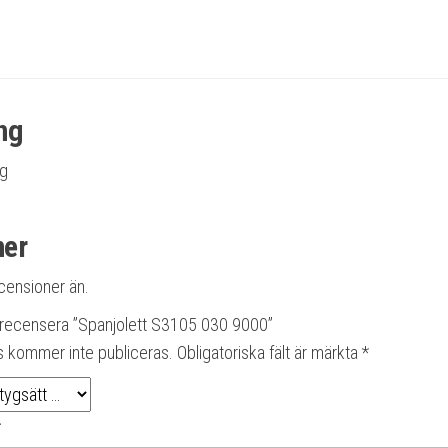
ng
ng
ner
ecensioner än.
t recensera ”Spanjolett S3105 030 9000”
s kommer inte publiceras.
Obligatoriska fält är märkta
*
*