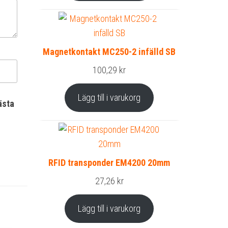
Magnetkontakt MC250-2 infälld SB
100,29
kr
Lägg till i varukorg
ästa
RFID transponder EM4200 20mm
27,26
kr
Lägg till i varukorg