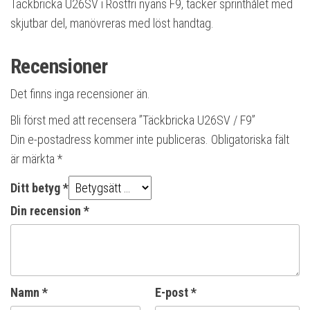
Täckbricka U26SV i Rostfri nyans F9, täcker sprinthålet med
skjutbar del, manövreras med löst handtag.
Recensioner
Det finns inga recensioner än.
Bli först med att recensera ”Täckbricka U26SV / F9”
Din e-postadress kommer inte publiceras.
Obligatoriska fält
är märkta
*
Ditt betyg
*
Din recension
*
Namn
*
E-post
*