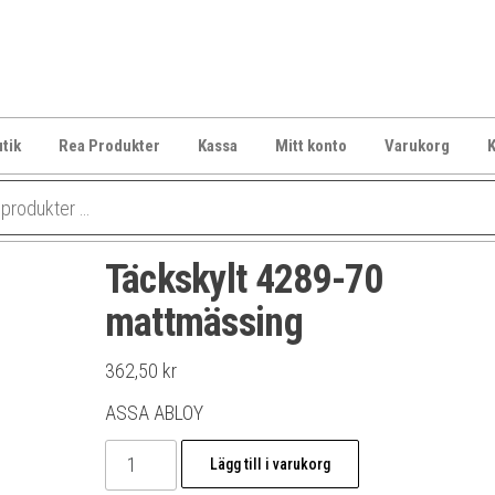
tik
Rea Produkter
Kassa
Mitt konto
Varukorg
K
Täckskylt 4289-70
mattmässing
362,50
kr
ASSA ABLOY
Täckskylt
Lägg till i varukorg
4289-