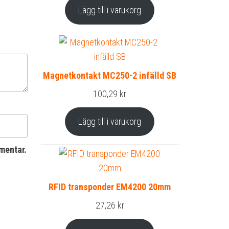
Lägg till i varukorg
Magnetkontakt MC250-2 infälld SB
100,29
kr
Lägg till i varukorg
mentar.
RFID transponder EM4200 20mm
27,26
kr