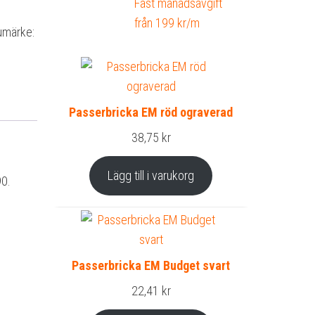
Fast månadsavgift
från 199 kr/m
umärke:
Passerbricka EM röd ograverad
38,75
kr
Lägg till i varukorg
90.
Passerbricka EM Budget svart
22,41
kr