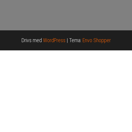
Drivs med
WordPress
|
Tema:
Envo Shopper