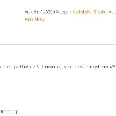
70
Artikelnr:
126239
Kategori:
Täckskyltar & behör
Var
mattmässing
Assa Abloy
mängd
tliga urtag vid låsbyte. Vid använding av dörrförstärkningsbehör 42
ttmässing”