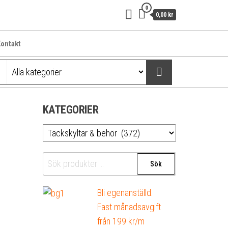
0
0,00 kr
ontakt
KATEGORIER
Sök
Sök
efter:
Bli egenanställd.
Fast månadsavgift
från 199 kr/m