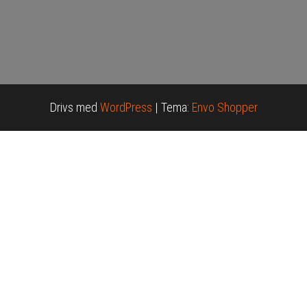
Drivs med
WordPress
|
Tema:
Envo Shopper