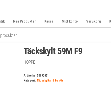
tik
Rea Produkter
Kassa
Mitt konto
Varukorg
K
Täckskylt 59M F9
HOPPE
Artikelnr:
50092651
Kategori:
Täckskyltar & behör