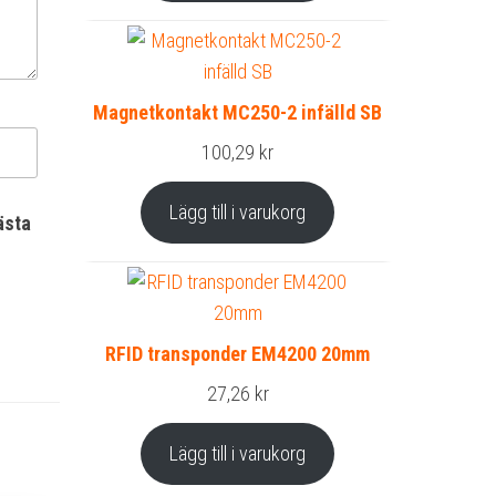
Magnetkontakt MC250-2 infälld SB
100,29
kr
Lägg till i varukorg
ästa
RFID transponder EM4200 20mm
27,26
kr
Lägg till i varukorg