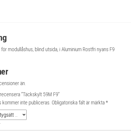
ng
för modullåshus, blind utsida, i Aluminium Rostfri nyans F9
ner
ecensioner än.
t recensera ”Täckskylt 59M F9”
s kommer inte publiceras.
Obligatoriska fält är märkta
*
*