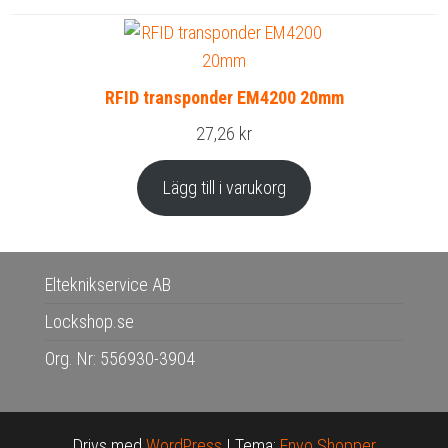
RFID transponder EM4200 20mm
27,26
kr
Lägg till i varukorg
Elteknikservice AB
Lockshop.se
Org. Nr: 556930-3904
Drivs med
WordPress
|
Tema:
Envo Shopper