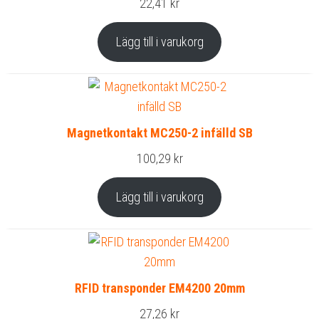
22,41
kr
Lägg till i varukorg
Magnetkontakt MC250-2 infälld SB
100,29
kr
Lägg till i varukorg
RFID transponder EM4200 20mm
27,26
kr