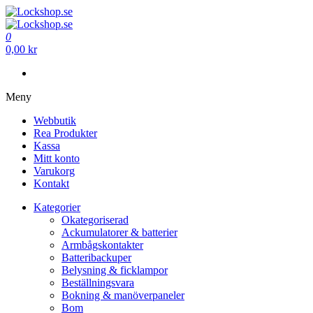
Hoppa
till
Lockshop.se
Låsprodukter på nätet
innehåll
0
Lockshop.se
Låsprodukter på nätet
0,00 kr
Meny
Webbutik
Rea Produkter
Kassa
Mitt konto
Varukorg
Kontakt
Kategorier
Okategoriserad
Ackumulatorer & batterier
Armbågskontakter
Batteribackuper
Belysning & ficklampor
Beställningsvara
Bokning & manöverpaneler
Bom