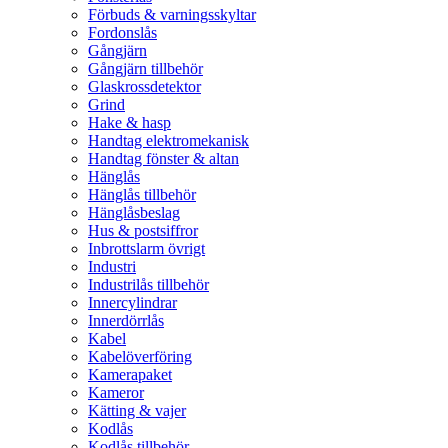
Förbuds & varningsskyltar
Fordonslås
Gångjärn
Gångjärn tillbehör
Glaskrossdetektor
Grind
Hake & hasp
Handtag elektromekanisk
Handtag fönster & altan
Hänglås
Hänglås tillbehör
Hänglåsbeslag
Hus & postsiffror
Inbrottslarm övrigt
Industri
Industrilås tillbehör
Innercylindrar
Innerdörrlås
Kabel
Kabelöverföring
Kamerapaket
Kameror
Kätting & vajer
Kodlås
Kodlås tillbehör