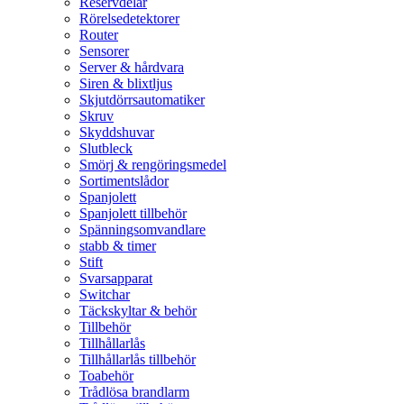
Reservdelar
Rörelsedetektorer
Router
Sensorer
Server & hårdvara
Siren & blixtljus
Skjutdörrsautomatiker
Skruv
Skyddshuvar
Slutbleck
Smörj & rengöringsmedel
Sortimentslådor
Spanjolett
Spanjolett tillbehör
Spänningsomvandlare
stabb & timer
Stift
Svarsapparat
Switchar
Täckskyltar & behör
Tillbehör
Tillhållarlås
Tillhållarlås tillbehör
Toabehör
Trådlösa brandlarm