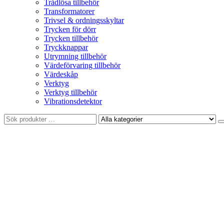
Trådlösa tillbehör
Transformatorer
Trivsel & ordningsskyltar
Trycken för dörr
Trycken tillbehör
Tryckknappar
Utrymning tillbehör
Värdeförvaring tillbehör
Värdeskåp
Verktyg
Verktyg tillbehör
Vibrationsdetektor