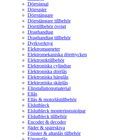
Dörrsignal
Dörrspärr
Dörrstängare
Dörrstängare tillbehör
Dörrtillbehör övrigt
Draghandtag
Draghandtag tillbehör
Dyrkverktyg
Elektromagneter
Elektromekaniska dörrtrycken
Elektroniktillbehör
Elektroniska cylindrar
Elektroniska dörrlås
Elektroniska hänglås
Elektroniska skåplås
Elinstallationsmaterial
Ellås
Ellås & motorlåstillbehör
Elslutbleck
Elslutbleck monteringsstolpar
Elslutbleck tillbehör
Encoder & decoder
fjäder & spärrskiva
Fönster & altanlås tillbehör
Fönsterlås