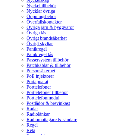
Nyckelskåp
Nyckeltillbehör
Nycklar övriga
Öppningsbehör
Överfallskontakter
Övriga järn & byggvaror
Övriga lås
Övrigt brandsäkerhet
Övrigt skyltar
Panikregel
Panikregel lås
Passersystem tillbehör
Patchkablar & tillbehör
Personsäkerhet
PoE injektorer
Portapparat
Porttelefoner
Porttelefoner tillbehör
Porttelefonmodul
Postlådor & brevinkast
Radar
Radiolänkar
Radiomottagare & sändare
Regel
Relä