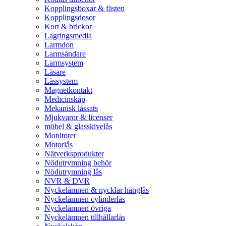
Kopplingsboxar & fästen
Kopplingsdosor
Kort & brickor
Lagringsmedia
Larmdon
Larmsändare
Larmsystem
Läsare
Låssystem
Magnetkontakt
Medicinskåp
Mekanisk låssats
Mjukvaror & licenser
möbel & glasskivelås
Monitorer
Motorlås
Nätverksprodukter
Nödutrymning behör
Nödutrymning lås
NVR & DVR
Nyckelämnen & nycklar hänglås
Nyckelämnen cylinderlås
Nyckelämnen övriga
Nyckelämnen tillhållarlås