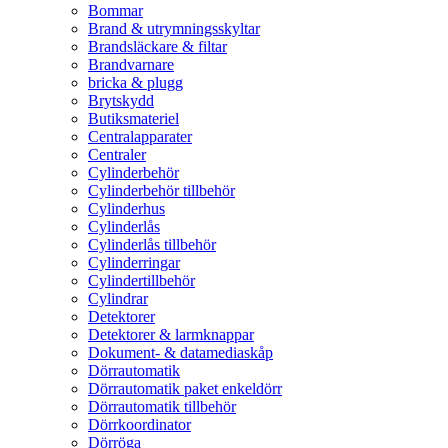
Bommar
Brand & utrymningsskyltar
Brandsläckare & filtar
Brandvarnare
bricka & plugg
Brytskydd
Butiksmateriel
Centralapparater
Centraler
Cylinderbehör
Cylinderbehör tillbehör
Cylinderhus
Cylinderlås
Cylinderlås tillbehör
Cylinderringar
Cylindertillbehör
Cylindrar
Detektorer
Detektorer & larmknappar
Dokument- & datamediaskåp
Dörrautomatik
Dörrautomatik paket enkeldörr
Dörrautomatik tillbehör
Dörrkoordinator
Dörröga