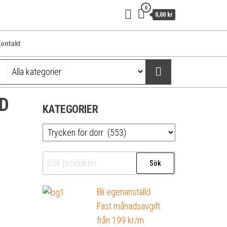
0
0,00 kr
ontakt
ID
KATEGORIER
Sök
Sök
efter:
Bli egenanställd.
Fast månadsavgift
från 199 kr/m