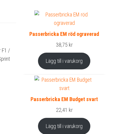
Passerbricka EM röd ograverad
38,75
kr
 F1 /
print
Lägg till i varukorg
Passerbricka EM Budget svart
22,41
kr
Lägg till i varukorg