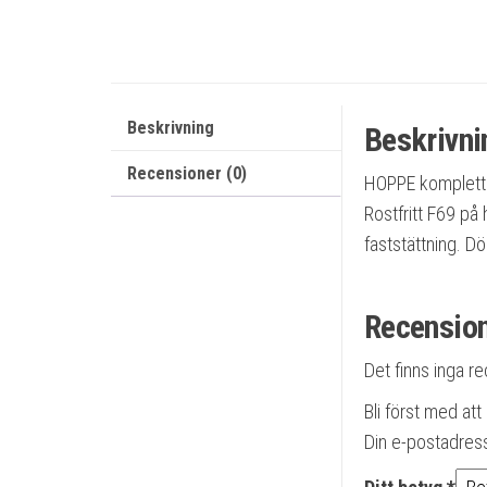
Beskrivning
Beskrivni
Recensioner (0)
HOPPE komplett s
Rostfritt F69 på
faststättning. D
Recensio
Det finns inga r
Bli först med a
Din e-postadres