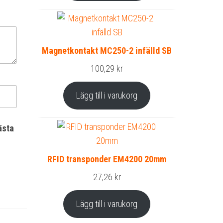
Magnetkontakt MC250-2 infälld SB
100,29
kr
Lägg till i varukorg
ästa
RFID transponder EM4200 20mm
27,26
kr
Lägg till i varukorg