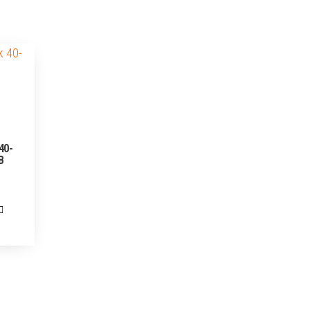
40-
B