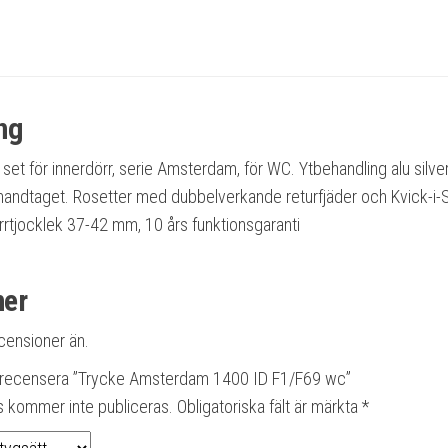
ng
et för innerdörr, serie Amsterdam, för WC. Ytbehandling alu silver
 handtaget. Rosetter med dubbelverkande returfjäder och Kvick-i-S
örrtjocklek 37-42 mm, 10 års funktionsgaranti
ner
ecensioner än.
tt recensera ”Trycke Amsterdam 1400 ID F1/F69 wc”
s kommer inte publiceras.
Obligatoriska fält är märkta
*