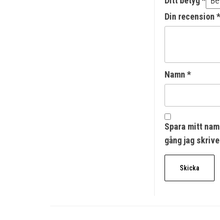
Ditt betyg
*
Din recension
Namn
*
Spara mitt nam
gång jag skriv