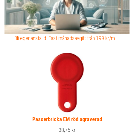
Bli egenanställd. Fast månadsavgift från 199 kr/m
Passerbricka EM röd ograverad
38,75
kr