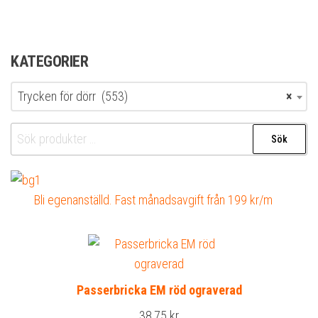
KATEGORIER
Trycken för dörr (553)
×
Sök
Sök
efter:
Bli egenanställd. Fast månadsavgift från 199 kr/m
Passerbricka EM röd ograverad
38,75
kr