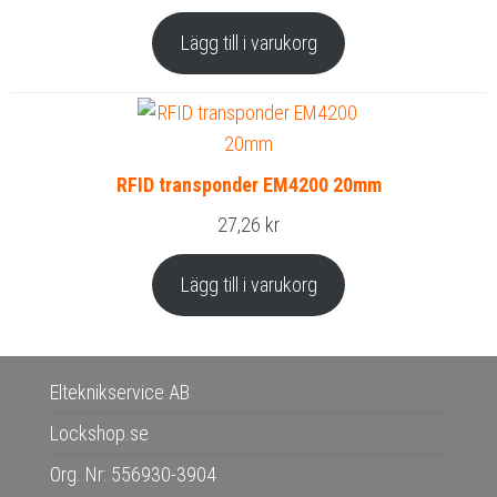
Lägg till i varukorg
RFID transponder EM4200 20mm
27,26
kr
Lägg till i varukorg
Elteknikservice AB
Lockshop.se
Org. Nr: 556930-3904