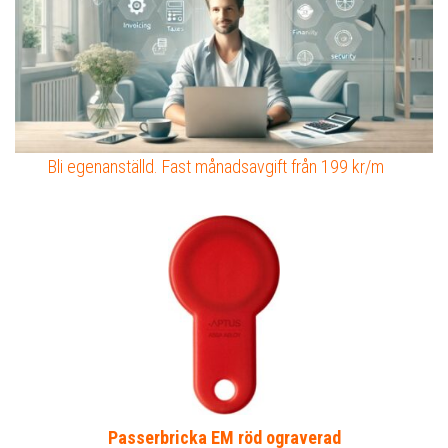
Bli egenanställd. Fast månadsavgift från 199 kr/m
Passerbricka EM röd ograverad