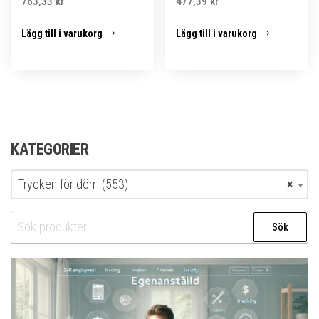
763,33
kr
477,39
kr
Lägg till i varukorg
Lägg till i varukorg
KATEGORIER
Trycken för dörr (553)
×
Sök
Sök
efter: