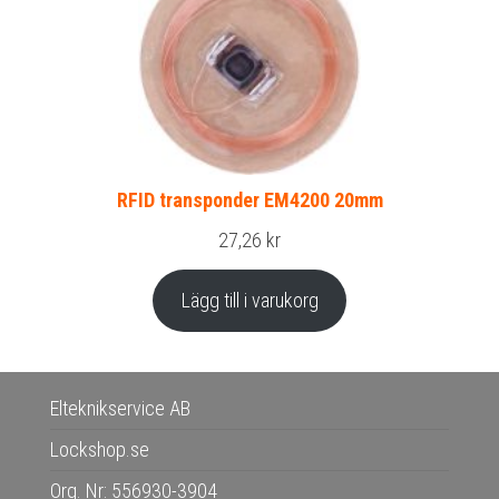
RFID transponder EM4200 20mm
27,26
kr
Lägg till i varukorg
Elteknikservice AB
Lockshop.se
Org. Nr: 556930-3904